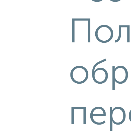
этаж
₽
7 000
в месяц
Лопатина 6
Пол
Агентство, 11.08.2022
обр
3
Комната в 2-к квартире, на длительный срок, 16м², 3/9
этаж
пер
₽
4 000
в месяц
мкр. Крутое, Ленина 94
Агентство, 30.06.2022