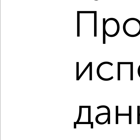
Про
4
Комната в 2-к квартире, на длительный срок, 20м², 5/9
исп
этаж
₽
7 500
в месяц
Кооперативная 19
Агентство, 11.08.2022
дан
3