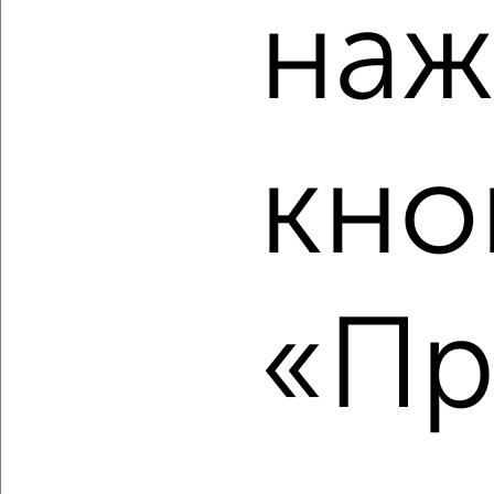
наж
Комната в 2-к квартире, на длительный срок, 20м², 3/9
этаж
₽
7 000
в месяц
Центральный бульвар 5
Агентство, 11.08.2022
кно
«Пр
7
Комната в 2-к квартире, на длительный срок, 18м², 4/5
этаж
₽
7 000
в месяц
мкр. Воронцовско-Пролетарский микрорайон, проезд
Бугрова 4