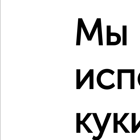
Мы
2
Комната в 2-к квартире, на длительный срок, 18м², 3/5
исп
этаж
₽
6 500
в месяц
Ленина 59А
Агентство, 11.08.2022
Создайте виртуальный тур по вашему
кук
пространству с VRPazl