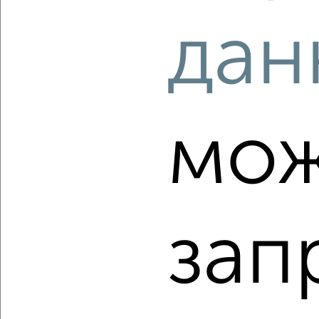
дан
2
мож
Комната в 2-к квартире, на длительный срок, 16м²,
3/10 этаж
₽
4 000
в месяц
Красноармейская 2В
Агентство, 30.06.2022
зап