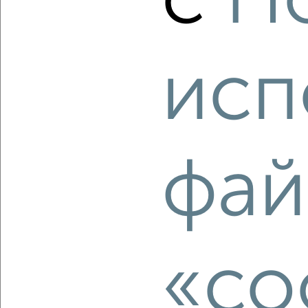
с
П
4
исп
Комната в 2-к квартире, на длительный срок, 18м², 5/9
этаж
₽
7 000
в месяц
Урицкого 43
Агентство, 11.08.2022
фай
«co
3
Комната в 2-к квартире, на длительный срок, 18м², 4/5