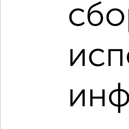
сбо
3
Комната в 2-к квартире, на длительный срок, 16м², 2/5
этаж
₽
4 000
в месяц
Бирюкова 19
Агентство, 30.06.2022
исп
ин
3
Комната в 2-к квартире, на длительный срок, 16м², 2/9
этаж
₽
3 000
в месяц
мкр. Крутое, Ленина 119