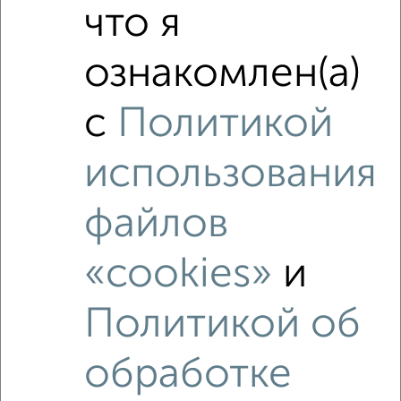
что я
ознакомлен(а)
3
Комната в 2-к квартире, на длительный срок, 16м², 2/5
с
Политикой
этаж
₽
4 000
в месяц
Бирюкова 19
использования
Агентство, 30.06.2022
файлов
«cookies»
и
Политикой об
обработке
2
Комната в 2-к квартире, на длительный срок, 15м², 5/9