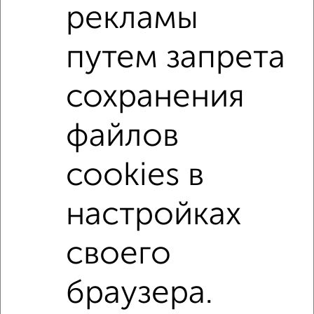
рекламы
путем запрета
сохранения
8
файлов
Комната в 2-к квартире, на длительный срок, 56м²,
10/14 этаж
₽
10 000
в месяц
cookies в
Автопроезд 14
Агентство, 24.03.2022
настройках
своего
В общежитии
В коммуналке
Без посредников
На сутки
браузера.
Контакты
Политика конфиденциальности