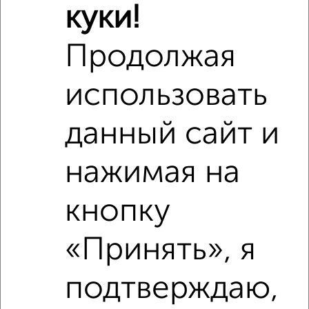
Агентство, 11.08.2022
куки!
Продолжая
использовать
данный сайт и
1
нажимая на
Комната в 2-к квартире, на длительный срок, 18м²,
6/10 этаж
₽
7 500
в месяц
кнопку
Красноармейская 2В
Агентство, 12.05.2022
«Принять», я
подтверждаю,