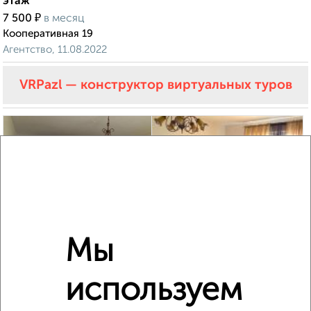
этаж
₽
7 500
в месяц
Кооперативная 19
Агентство, 11.08.2022
VRPazl — конструктор виртуальных туров
3
Мы
Комната в 2-к квартире, на длительный срок, 20м², 5/9
этаж
используем
₽
7 000
в месяц
Красноармейская 2В