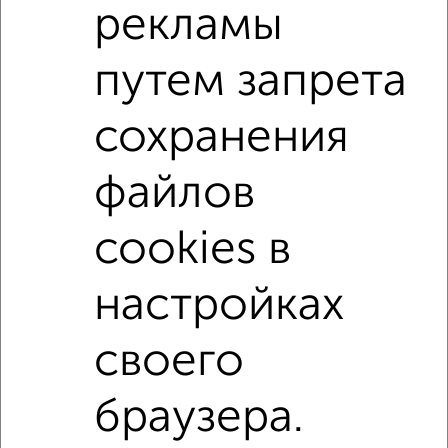
рекламы
путем запрета
сохранения
2
файлов
Комната в 2-к квартире, на длительный срок, 18м², 4/9
этаж
₽
7 000
в месяц
cookies в
проезд Галочкина 6
Агентство, 12.05.2022
настройках
своего
В общежитии
В коммуналке
Без посредников
На сутки
браузера.
Контакты
Политика конфиденциальности