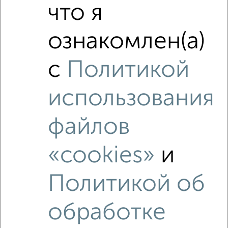
что я
ознакомлен(а)
3
Комната в 2-к квартире, на длительный срок, 50м², 4/9
с
Политикой
этаж
₽
7 000
в месяц
Мадонская 20
использования
Агентство, 10.05.2022
файлов
«cookies»
и
Политикой об
обработке
5
Комната в 2-к квартире, на длительный срок, 53м², 4/9