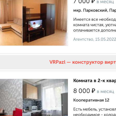
₽
7 000
в месяц
мкр. Парковский, Па
Имеется все необходи
комната чистая, уютна
оплачивается дополни
Агентство, 15.05.202
VRPazl — конструктор вир
Комната в 2-к ква
₽
8 000
в месяц
Кооперативная 12
Есть мебель, установ
необходимое - холоди