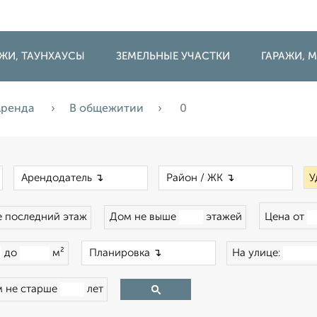
ДЖИ, ТАУНХАУСЫ
ЗЕМЕЛЬНЫЕ УЧАСТКИ
ГАРАЖИ,
Аренда
В общежитии
0
×
×
×
У
 последний этаж
Дом не выше
этажей
Цена от
×
до
м²
На улице:
 не старше
лет