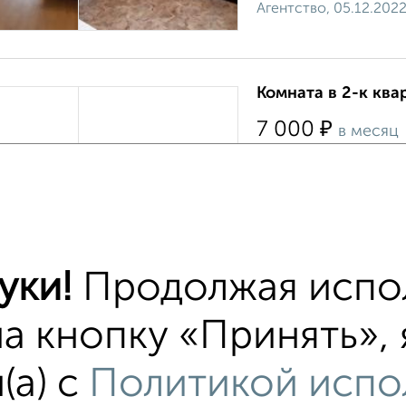
Агентство, 05.12.202
Комната в 2-к ква
₽
7 000
в месяц
Лопатина 6
В комнате имеется в
Рассматриваем всем 
людей. Рядом с домом 
Агентство, 11.08.202
уки!
Продолжая испол
на кнопку «Принять»,
Комната в 2-к ква
(а) с
Политикой испо
₽
4 000
в месяц