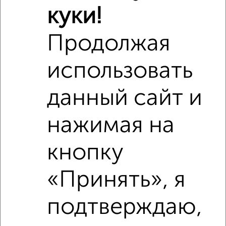
куки!
Продолжая
использовать
1
данный сайт и
Комната в 2-к квартире, на длительный срок, 18м²,
6/10 этаж
нажимая на
₽
7 500
в месяц
Красноармейская 2В
кнопку
Агентство, 12.05.2022
«Принять», я
подтверждаю,