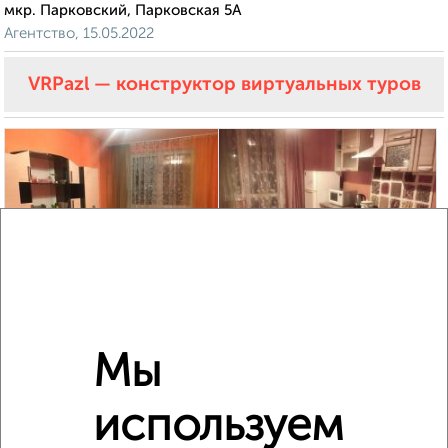
мкр. Парковский, Парковская 5А
Агентство, 15.05.2022
VRPazl — конструктор виртуальных туров
5
Комната в 2-к квартире, на длительный срок, 54м²,
5/10 этаж
Мы
₽
4 999
в месяц
мкр. Парковский, Северная 12А
используем
Агентство, 22.08.2022