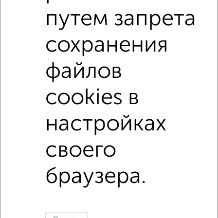
путем запрета
сохранения
6
Комната в 2-к квартире, на длительный срок, 18м²,
файлов
2/14 этаж
₽
8 000
в месяц
cookies в
Мадонская 24
Агентство, 16.05.2022
настройках
своего
В общежитии
В коммуналке
Без посредников
На сутки
браузера.
Контакты
Политика конфиденциальности
Пользовательское соглашение
Орехово-Зуево, улица Ленина 97
© 2015–2026
Сайт-доска объявлений недвижимости
О проекте
Реклама на портале
Новости
Статьи
Блог
Риэлторы
Агентства