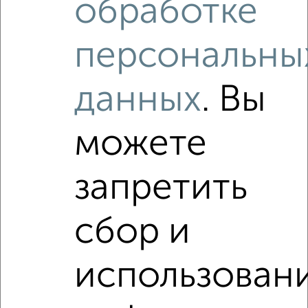
обработке
₽
₽
2 599 000
70 300
за м²
Бугрова 13
Агентство, 06.08.2026
персональны
Как купить 5‑комнатную квартиру, на улице Парковская
данных
. Вы
в Подмосковье, Орехово-Зуево на сайте Орехово-
Зуево-недвижимость?
можете
Используя удобную форму поиска с множеством
фильтров и сортировкой по параметрам, вы можете
подобрать для покупки 5‑комнатную квартиру, на улице
запретить
Парковская в Подмосковье, Орехово-Зуево.
Найденные предложения: 0 объявлений, можно
сбор и
посмотреть в виде списка или на карте, с описанием,
расположением, ценой и другими подробностями.
Подберите подходящую недвижимость из предложений
использован
от собственников, риэлторов, застройщиков и агенств
недвижимости, связаться с ними можно по телефону или
написать сообщение в любом удобном для вас