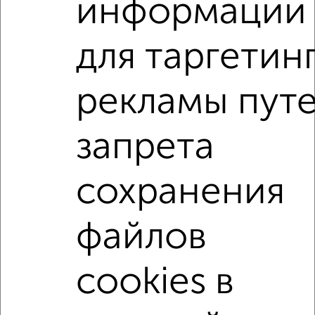
информации
мессенджере, это безопасно и бесплатно.
Для покупки квартиры доступна ипотека от крупнейших
для таргетин
банков России: СберБанк, ВТБ, Альфа-Банк,
Россельхозбанк, Совкомбанк, Т-Банк, Росбанк, Почта
Банк на сумму от 400 000 до 120 000 000 рублей сроком
рекламы пут
до 30 лет.
Сайт работает во многих городах России.
запрета
Сколько стоит купить 5‑комнатную квартиру в
Подмосковье, Орехово-Зуево?
сохранения
Цена недвижимости: мин. от
2599000
руб. до макс.
12300000
руб.
файлов
Средняя цена:
6938900
руб.
Цена за м2: от
70243
руб. до
100819
руб.
cookies в
Средняя цена за м2:
102042
руб.
Площадь: от
37
м2 до
122
м2