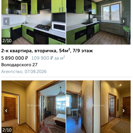
‹
›
2
/10
2-к квартира, вторичка, 54м², 7/9 этаж
₽
₽
5 890 000
109 900
за м²
Володарского 27
Агентство, 07.08.2026
‹
›
2
/10