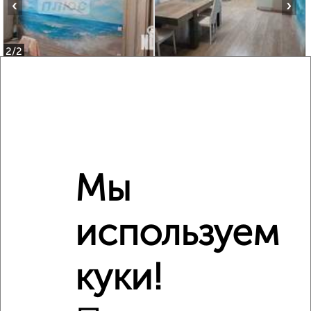
‹
›
2
/2
3-к квартира, вторичка, 122м², 1/5 этаж
₽
₽
12 300 000
101 000
за м²
мкр. Холодильник, Кирова 44
Агентство, 10.07.2026
Мы
‹
›
используем
2
/10
куки!
2-к квартира, вторичка, 41м², 4/4 этаж
₽
₽
4 400 000
107 400
за м²