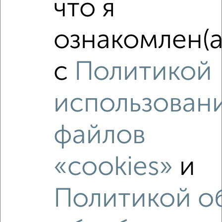
что я
‹
›
ознакомлен(а
2
/1
2-к квартира, вторичка, 44м², 5/5 этаж
с
Политикой
₽
₽
4 200 000
95 500
за м²
Бирюкова 8
использован
Собственник, 06.08.2026
файлов
«cookies»
и
‹
›
Политикой о
2
/2
2-к квартира, вторичка, 37м², 1/2 этаж