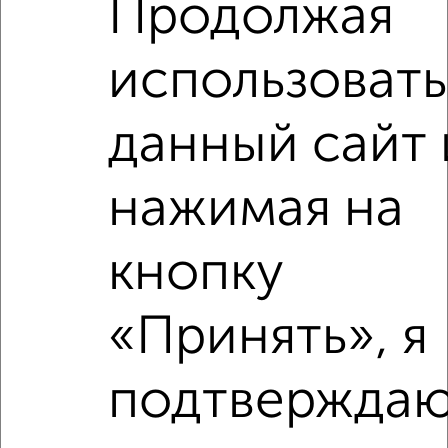
Продолжая
Красноармейский проезд 2
Агентство, 30.07.2026
использовать
данный сайт 
‹
›
нажимая на
2
/10
кнопку
3-к квартира, вторичка, 66м², 2/3 этаж
₽
₽
5 250 000
79 700
за м²
«Принять», я
мкр. Холодильник, Кирова 13А
Агентство, 06.08.2026
подтверждаю