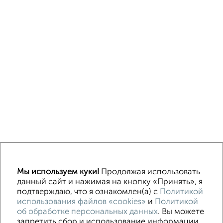
Однокомнатные
Двухкомнатные
3‑комнатные
Квартиры студии
Мы используем куки!
Продолжая использовать
Без посредников
На длительный срок
На сутки
Без мебели
данный сайт и нажимая на кнопку «Принять», я
подтверждаю, что я ознакомлен(а) с
Политикой
использования файлов «cookies»
и
Политикой
Контакты
Политика конфиденциальности
об обработке персональных данных
. Вы можете
Пользовательское соглашение
Орехово-Зуево, улица Ленина 97
запретить сбор и использование информации