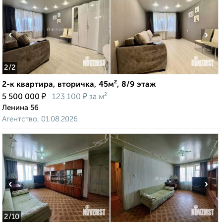
‹
›
2
/2
2-к квартира, вторичка, 45м², 8/9 этаж
₽
₽
5 500 000
123 100
за м²
Ленина 56
Агентство, 01.08.2026
‹
›
2
/10