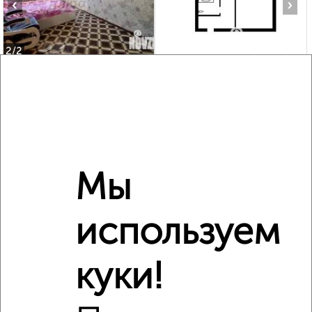
‹
›
2
/2
1-к квартира, вторичка, 31м², 1/5 этаж
₽
₽
3 600 000
115 800
за м²
Лопатина 22
Агентство, 05.08.2026
Мы
‹
›
используем
2
/10
куки!
2-к квартира, вторичка, 45м², 5/5 этаж
₽
₽
4 000 000
88 900
за м²