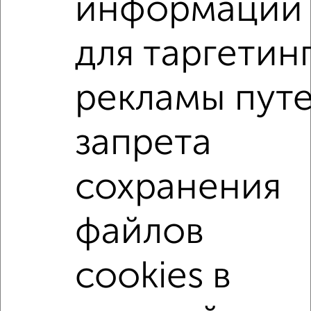
информации
мессенджере, это безопасно и бесплатно.
Для покупки квартиры доступна ипотека от крупнейших
для таргетин
банков России: СберБанк, ВТБ, Альфа-Банк,
Россельхозбанк, Совкомбанк, Т-Банк, Росбанк, Почта
Банк на сумму от 400 000 до 120 000 000 рублей сроком
рекламы пут
до 30 лет.
Сайт работает во многих городах России.
запрета
Сколько стоит купить студию квартиру в Подмосковье,
Орехово-Зуево?
сохранения
Цена недвижимости: мин. от
3100000
руб. до макс.
5700000
руб.
файлов
Средняя цена:
4700000
руб.
Цена за м2: от
103333
руб. до
96610
руб.
cookies в
Средняя цена за м2:
106818
руб.
Площадь: от
30
м2 до
59
м2