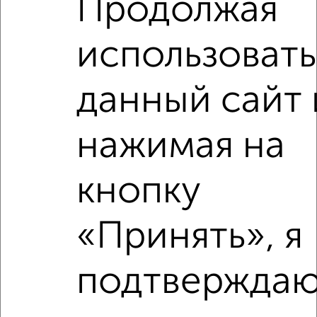
Продолжая
мкр. Карболит, проезд Бондаренко 12
Агентство, 04.08.2026
использовать
данный сайт 
‹
›
нажимая на
2
/2
кнопку
2-к квартира, вторичка, 43м², 4/9 этаж
₽
₽
5 700 000
131 700
за м²
«Принять», я
мкр. Парковский, Набережная 14
Собственник, 05.08.2026
подтверждаю