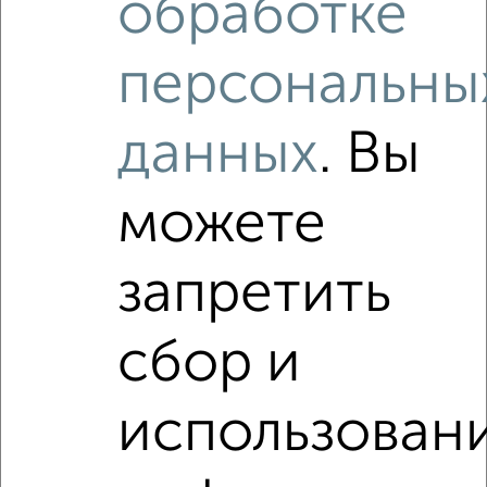
обработке
₽
₽
3 100 000
103 400
за м²
мкр. Воронцовско-Пролетарский, Текстильная 13
Агентство, 06.08.2026
персональны
данных
. Вы
Как купить студию квартиру, c большой кухней от 10 м²
в Подмосковье, Орехово-Зуево на сайте Орехово-
Зуево-недвижимость?
можете
Используя удобную форму поиска с множеством
фильтров и сортировкой по параметрам, вы можете
подобрать для покупки студию квартиру, c большой
запретить
кухней от 10 м² в Подмосковье, Орехово-Зуево.
Найденные предложения: 0 объявлений, можно
сбор и
посмотреть в виде списка или на карте, с описанием,
расположением, ценой и другими подробностями.
Подберите подходящую недвижимость из предложений
использован
от собственников, риэлторов, застройщиков и агенств
недвижимости, связаться с ними можно по телефону или
написать сообщение в любом удобном для вас