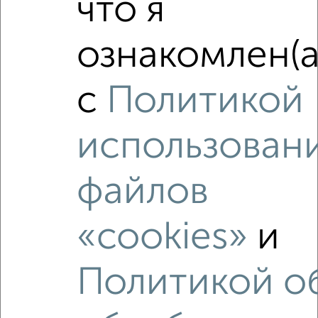
что я
‹
›
ознакомлен(а
2
/2
с
Политикой
3-к квартира, вторичка, 59м², 4/5 этаж
₽
₽
5 300 000
90 600
за м²
Гагарина 47
использован
Агентство, 08.08.2026
файлов
«cookies»
и
‹
›
Политикой о
2
/2
1-к квартира, вторичка, 30м², 5/5 этаж