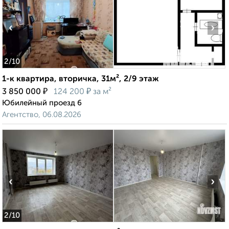
‹
›
2
/10
1-к квартира, вторичка, 31м², 2/9 этаж
₽
₽
3 850 000
124 200
за м²
Юбилейный проезд 6
Агентство, 06.08.2026
‹
›
2
/10