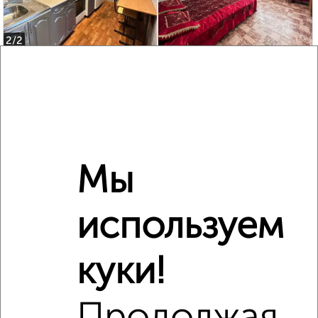
2
/2
2-к квартира, вторичка, 35м², 4/9 этаж
₽
₽
3 200 000
92 500
за м²
Пушкина 9
Агентство, 01.08.2026
Мы
‹
›
используем
2
/2
куки!
2-к квартира, вторичка, 43м², 7/9 этаж
₽
₽
5 500 000
128 600
за м²
Мадонская 6