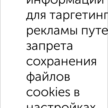
информации
Для покупки квартиры доступна ипотека от крупнейших
для таргетин
банков России: СберБанк, ВТБ, Альфа-Банк,
Россельхозбанк, Совкомбанк, Т-Банк, Росбанк, Почта
Банк на сумму от 400 000 до 120 000 000 рублей сроком
рекламы пут
до 30 лет.
Сайт работает во многих городах России.
запрета
Сколько стоит купить квартиру в Подмосковье,
Орехово-Зуево?
сохранения
Цена недвижимости: мин. от
2599000
руб. до макс.
6000000
руб.
файлов
Средняя цена:
4119900
руб.
Цена за м2: от
86633
руб. до
105263
руб.
cookies в
Средняя цена за м2:
105638
руб.
Площадь: от
30
м2 до
57
м2