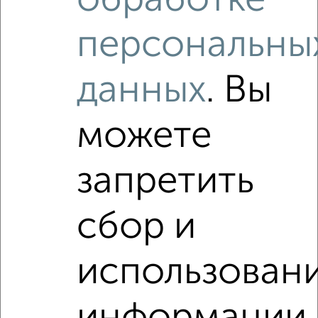
обработке
Урицкого 56
Собственник, 06.08.2026
персональны
данных
. Вы
Как купить квартиру, от застройщика в Подмосковье,
Орехово-Зуево на сайте Орехово-Зуево-
недвижимость?
можете
Используя удобную форму поиска с множеством
фильтров и сортировкой по параметрам, вы можете
подобрать для покупки квартиру, от застройщика в
запретить
Подмосковье, Орехово-Зуево.
Найденные предложения: 0 объявлений, можно
сбор и
посмотреть в виде списка или на карте, с описанием,
расположением, ценой и другими подробностями.
Подберите подходящую недвижимость из предложений
использован
от собственников, риэлторов, застройщиков и агенств
недвижимости, связаться с ними можно по телефону или
написать сообщение в любом удобном для вас
мессенджере, это безопасно и бесплатно.