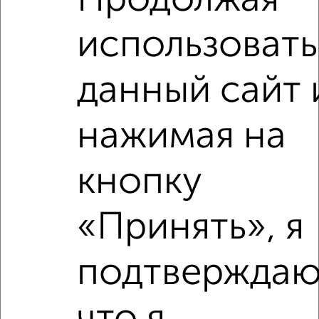
Продолжая
Агентство, 04.08.2026
использовать
данный сайт 
‹
›
нажимая на
2
/2
кнопку
2-к квартира, вторичка, 43м², 4/9 этаж
₽
₽
4 600 000
107 000
за м²
«Принять», я
Урицкого 63
Агентство, 05.08.2026
подтверждаю