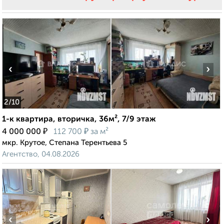
‹
›
2
/10
1-к квартира, вторичка, 36м², 7/9 этаж
₽
₽
4 000 000
112 700
за м²
мкр. Крутое, Степана Терентьева 5
Агентство, 04.08.2026
‹
›