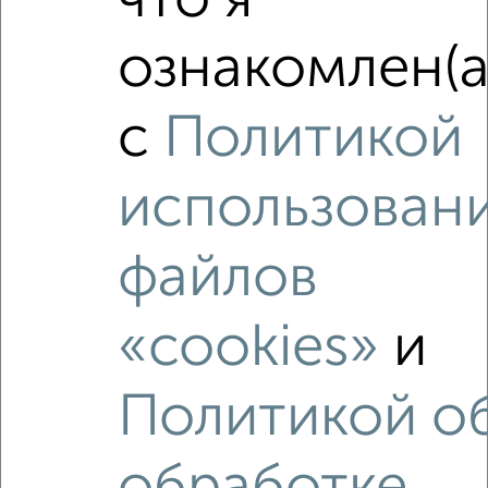
что я
‹
›
ознакомлен(а
2
/2
с
Политикой
1-к квартира, вторичка, 30м², 5/5 этаж
₽
₽
3 100 000
103 400
за м²
мкр. Воронцовско-Пролетарский, Текстильная 13
использован
Агентство, 06.08.2026
файлов
«cookies»
и
‹
›
Политикой о
2
/2
3-к квартира, вторичка, 57м², 1/9 этаж
₽
₽
6 000 000
105 300
за м²