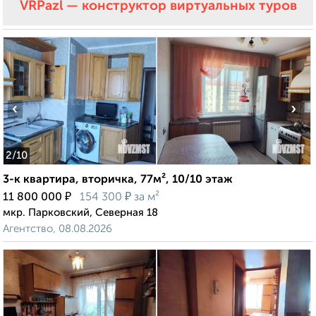
VRPazl — конструктор виртуальных туров
‹
›
2
/10
3-к квартира, вторичка, 77м², 10/10 этаж
₽
₽
11 800 000
154 300
за м²
мкр. Парковский, Северная 18
Агентство, 08.08.2026