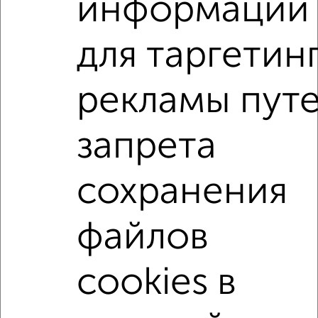
информации
мессенджере, это безопасно и бесплатно.
Для покупки квартиры доступна ипотека от крупнейших
для таргетин
банков России: СберБанк, ВТБ, Альфа-Банк,
Россельхозбанк, Совкомбанк, Т-Банк, Росбанк, Почта
Банк на сумму от 400 000 до 120 000 000 рублей сроком
рекламы пут
до 30 лет.
Сайт работает во многих городах России.
запрета
Сколько стоит купить студию квартиру в Подмосковье,
Орехово-Зуево?
сохранения
Цена недвижимости: мин. от
3100000
руб. до макс.
12300000
руб.
файлов
Средняя цена:
6025000
руб.
Цена за м2: от
96875
руб. до
100819
руб.
cookies в
Средняя цена за м2:
105701
руб.
Площадь: от
32
м2 до
122
м2