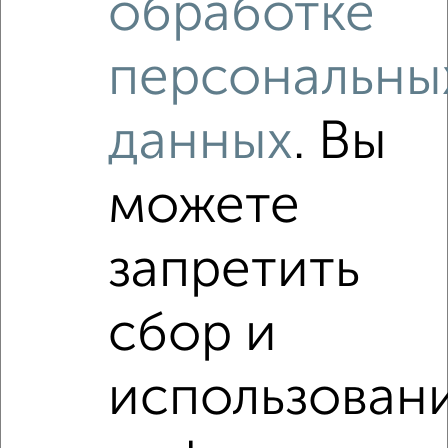
обработке
₽
₽
5 500 000
101 900
за м²
мкр. Холодильник, Кирова 44Б
Агентство, 07.08.2026
персональны
данных
. Вы
Как купить студию квартиру, в малосемейке в
Подмосковье, Орехово-Зуево на сайте Орехово-Зуево-
недвижимость?
можете
Используя удобную форму поиска с множеством
фильтров и сортировкой по параметрам, вы можете
подобрать для покупки студию квартиру, в малосемейке в
запретить
Подмосковье, Орехово-Зуево.
Найденные предложения: 0 объявлений, можно
сбор и
посмотреть в виде списка или на карте, с описанием,
расположением, ценой и другими подробностями.
Подберите подходящую недвижимость из предложений
использован
от собственников, риэлторов, застройщиков и агенств
недвижимости, связаться с ними можно по телефону или
написать сообщение в любом удобном для вас