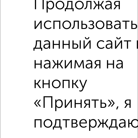
Продолжая
Гагарина 47
Агентство, 08.08.2026
использовать
данный сайт 
‹
›
нажимая на
2
/1
кнопку
1-к квартира, вторичка, 32м², 4/5 этаж
₽
₽
3 100 000
97 800
за м²
«Принять», я
мкр. Воронцовско-Пролетарский, Пролетарская 26
Агентство, 08.08.2026
подтверждаю