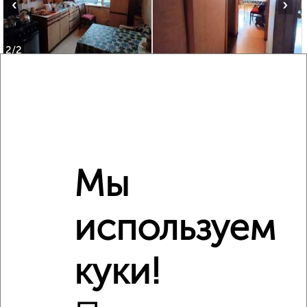
‹
›
2
/2
2-к квартира, вторичка, 48м², 9/9 этаж
₽
₽
4 550 000
94 800
за м²
Ленина 49
Агентство, 08.08.2026
Мы
‹
›
используем
2
/2
куки!
3-к квартира, вторичка, 59м², 4/5 этаж
₽
₽
5 300 000
90 600
за м²