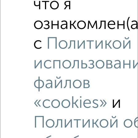
что я
‹
›
ознакомлен(а
2
/2
с
Политикой
3-к квартира, вторичка, 122м², 1/5 этаж
₽
₽
12 300 000
101 000
за м²
мкр. Холодильник, Кирова 44
использован
Агентство, 08.08.2026
файлов
«cookies»
и
‹
›
Политикой о
2
/2
2-к квартира, вторичка, 54м², 3/4 этаж