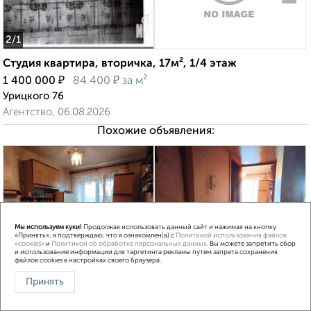
2
/1
Студия квартира, вторичка, 17м², 1/4 этаж
₽
₽
1 400 000
84 400
за м²
Урицкого 76
Агентство, 06.08.2026
Похожие объявления:
‹
›
Мы используем куки!
Продолжая использовать данный сайт и нажимая на кнопку
«Принять», я подтверждаю, что я ознакомлен(а) с
Политикой использования файлов
«cookies»
и
Политикой об обработке персональных данных
. Вы можете запретить сбор
и использование информации для таргетинга рекламы путем запрета сохранения
2
/2
файлов cookies в настройках своего браузера.
Принять
2-к квартира, вторичка, 48м², 9/9 этаж
₽
₽
4 550 000
94 800
за м²