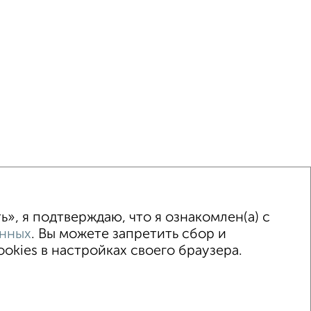
ка
Без посредников
Вторичное жилье
», я подтверждаю, что я ознакомлен(а) с
анных
. Вы можете запретить сбор и
kies в настройках своего браузера.
© 2015–2026
Сайт-доска объявлений недвижимости
Застройщики
Ипотечный калькулятор
.me | dzen.ru)