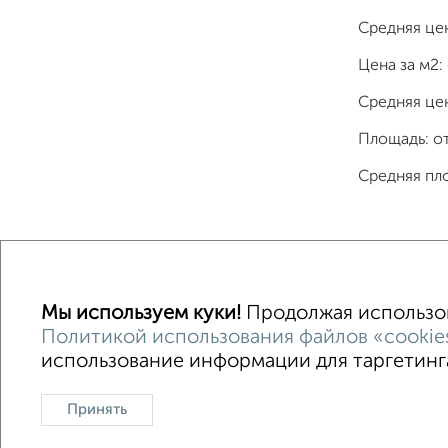
Средняя це
Цена за м2:
Средняя цен
Площадь: о
Средняя пл
Однокомнатные
Двухкомнатные
Трехкомна
Мы используем куки!
Продолжая использова
Политикой использования файлов «cookie
использование информации для таргетинга
Контакты
Политика конфиденциальности
Пользов
О проекте
Реклама на портале
Новос
Принять
Консультации по недвижимости
Разме