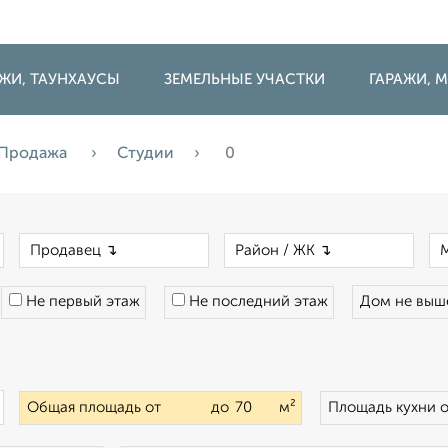
ДЖИ, ТАУНХАУСЫ
ЗЕМЕЛЬНЫЕ УЧАСТКИ
ГАРАЖИ,
Продажа
Студии
0
×
×
×
Не первый этаж
Не последний этаж
Дом не вы
×
Общая площадь от
до
м²
Площадь кухни 