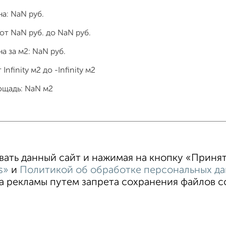
на:
NaN
руб.
 от
NaN
руб. до
NaN
руб.
а за м2:
NaN
руб.
т
Infinity
м2 до
-Infinity
м2
ощадь:
NaN
м2
тные
4‑комнатные
Квартиры студии
От застройщи
В новостройке
В строящемся доме
В новом доме
ть данный сайт и нажимая на кнопку «Принять
s»
и
Политикой об обработке персональных д
 рекламы путем запрета сохранения файлов coo
ательское соглашение
Орехово-Зуево, улица Ленина 97
ти
Статьи
Блог
Риэлторы
Агентства
стить объявление
Скачать приложение
Соцсети (vk.com | t