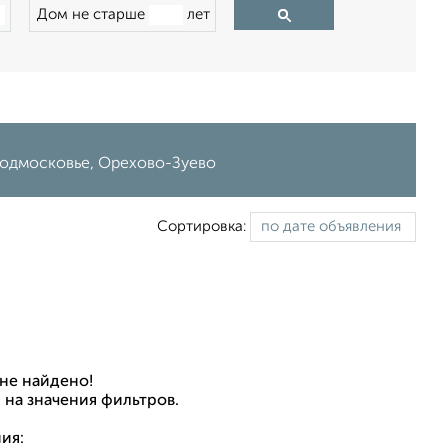
Дом не старше
лет
 Подмосковье, Орехово-Зуево
Сортировка:
не найдено!
 на значения фильтров.
ия: