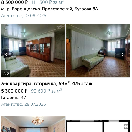
₽
₽
8 500 000
111 300
за м²
мкр. Воронцовско-Пролетарский, Бугрова 8А
Агентство, 07.08.2026
‹
›
2
/2
3-к квартира, вторичка, 59м², 4/5 этаж
₽
₽
5 300 000
90 600
за м²
Гагарина 47
Агентство, 28.07.2026