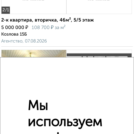
2
/1
2-к квартира, вторичка, 46м², 5/5 этаж
₽
₽
5 000 000
108 700
за м²
Козлова 15Б
Агентство, 07.08.2026
‹
›
2
/2
Мы
3-к квартира, вторичка, 62м², 4/5 этаж
₽
₽
5 500 000
89 000
за м²
используем
мкр. Крутое, Московская 5
Агентство, 05.08.2026