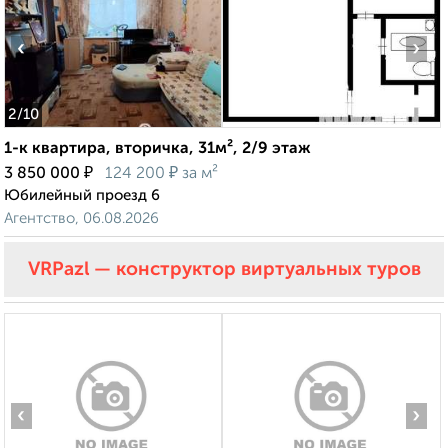
‹
›
2
/10
1-к квартира, вторичка, 31м², 2/9 этаж
₽
₽
3 850 000
124 200
за м²
Юбилейный проезд 6
Агентство, 06.08.2026
VRPazl — конструктор виртуальных туров
‹
›