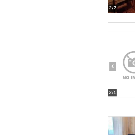
2
/2
‹
2
/1