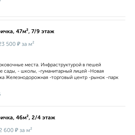
6
ичка, 47м², 7/9 этаж
₽
23 500
за м²
рковочные места. Инфраструктурой в пешей
е сады, - школы, -гуманитарный лицей -Новая
ка Железнодорожная -торговый центр -рынок -парк
6
ичка, 46м², 2/4 этаж
₽
2 600
за м²