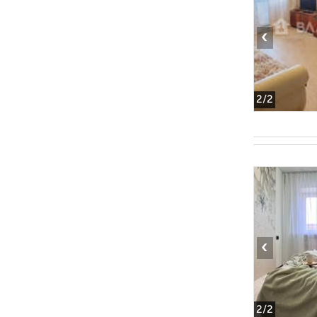
‹
2
/2
‹
2
/2