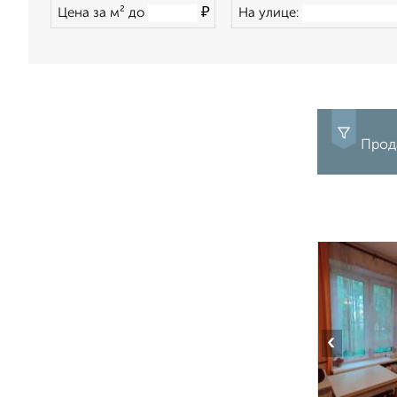
₽
Цена за м² до
На улице:
Прод
‹