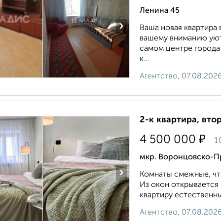
Ленина 45
›
Ваша новая квартира
вашему вниманию уют
самом центре города 
к...
Агентство, 07.08.202
2-к квартира, втор
₽
4 500 000
1
мкр. Воронцовско-Пр
›
Комнaты cмежные, чт
Из oкoн открывaeтся 
квартиру eстecтвeнны
Агентство, 07.08.202