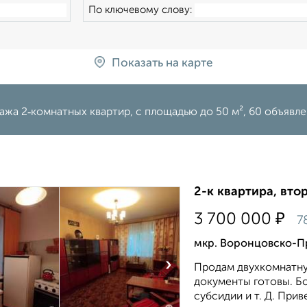
По ключевому слову:
Показать на карте
ажа 2‑комнатных квартир, c площадью до 50 м², 60 объявл
2-к квартира, втор
₽
3 700 000
7
мкр. Воронцовско-Пр
›
Продам двухкомнатну
документы готовы. Бо
субсидии и т. Д. Прив