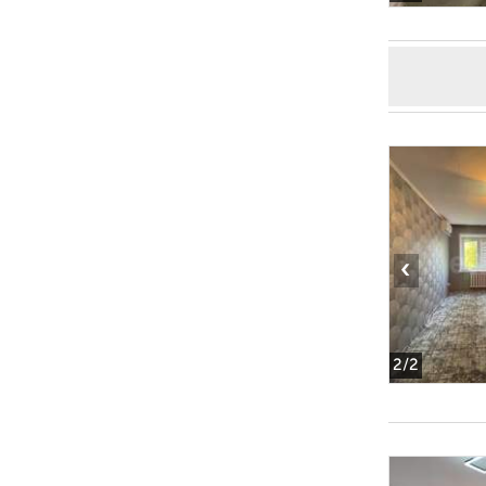
‹
2
/2