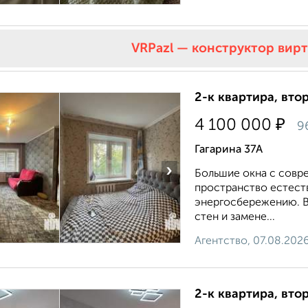
VRPazl — конструктор вир
2-к квартира, втор
₽
4 100 000
9
Гагарина 37А
›
Большие окна с совр
пространство естест
энергосбережению. В
стен и замене...
Агентство, 07.08.202
2-к квартира, втор