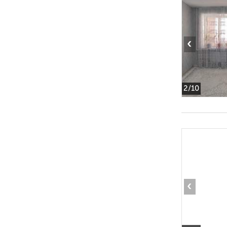
‹
2
/10
‹