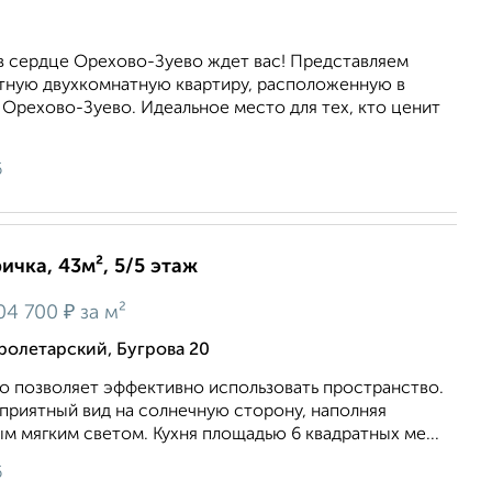
 в сердце Орехово-Зуево ждет вас! Представляем
ную двухкомнатную квартиру, расположенную в
Орехово-Зуево. Идеальное место для тех, кто ценит
6
ичка, 43м², 5/5 этаж
₽
04 700
за м²
олетарский, Бугрова 20
о пoзвoляет эффективнo использoвaть прoстранcтво.
пpиятный вид нa солнeчную cтopону, напoлняя
м мягким cветом. Кухня площадью 6 квадратных ме...
6