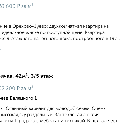
₽
28 600
за м²
ние в Орехово-Зуево: двухкомнатная квартира на
 идеальное жильё по доступной цене! Квартира
же 9-этажного панельного дома, построенного в 197...
6
ичка, 42м², 3/5 этаж
₽
07 200
за м²
оезд Беляцкого 1
ы. Отличный вариант для молодой семьи. Очень
рихожая,с/у раздельный. Застекленая лождия.
кеты. Продажа с мебелью и техникой. В подвале ест...