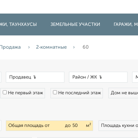
ДЖИ, ТАУНХАУСЫ
ЗЕМЕЛЬНЫЕ УЧАСТКИ
ГАРАЖИ,
Продажа
2‑комнатные
60
×
×
×
Не первый этаж
Не последний этаж
Дом не вы
×
Общая площадь от
до
м²
Площадь кухни 