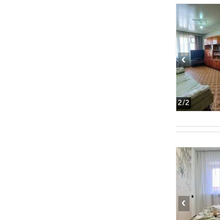
‹
2
/2
‹