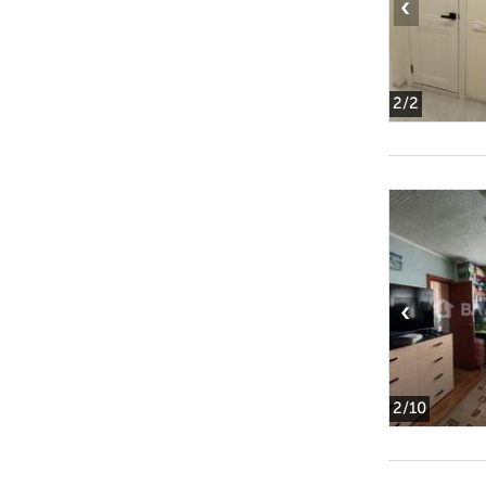
‹
2
/2
‹
2
/10