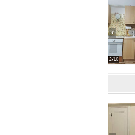
‹
2
/10