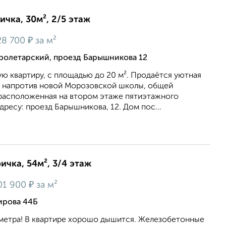
ичка, 30м², 2/5 этаж
₽
28 700
за м²
ролетарский, проезд Барышникова 12
ю квартиру, c площадью до 20 м². Продаётся уютная
а напротив новой Морозовской школы, общей
 расположенная на втором этаже пятиэтажного
дресу: проезд Барышникова, 12. Дом пос...
ичка, 54м², 3/4 этаж
₽
01 900
за м²
ирова 44Б
 метра! В квартире хорошо дышится. Железобетонные