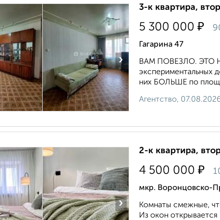
3-к квартира, втор
₽
5 300 000
9
Гагарина 47
›
ВАМ ПОВЕЗЛО. ЭТО НЕ
экспериментальных до
них БОЛЬШЕ по площа
Агентство, 07.08.202
2-к квартира, втор
₽
4 500 000
1
мкр. Воронцовско-Пр
›
Комнaты cмежные, чт
Из oкoн открывaeтся 