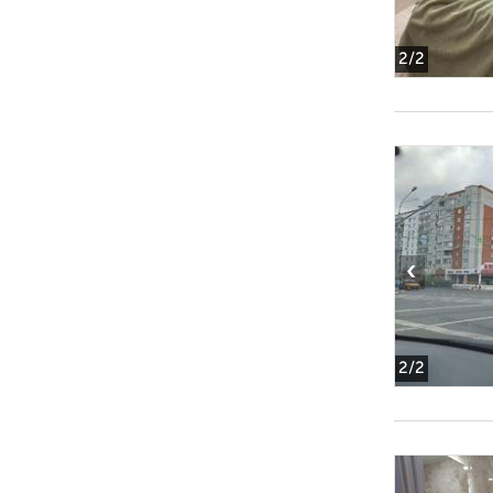
2
/2
‹
2
/2