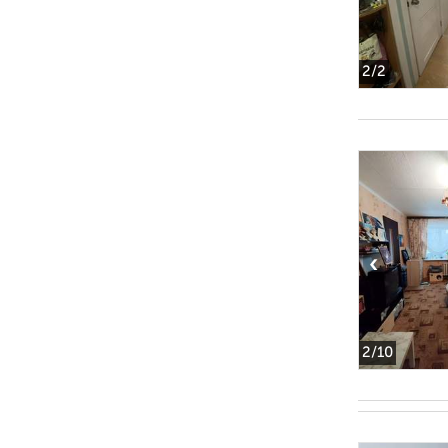
2
/2
‹
2
/10