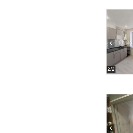
‹
2
/2
‹