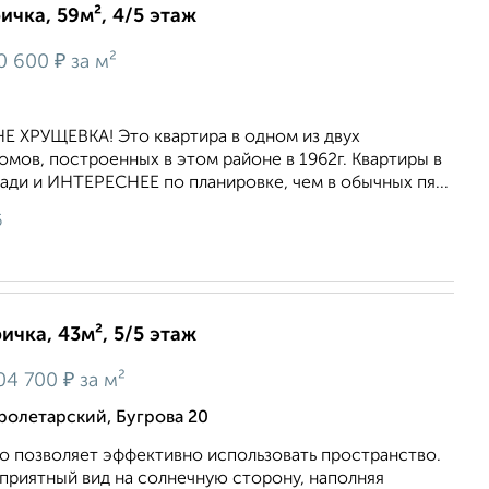
ичка, 59м², 4/5 этаж
₽
0 600
за м²
 ХРУЩЕВКА! Это квартира в одном из двух
мов, построенных в этом районе в 1962г. Квартиры в
ди и ИНТЕРЕСНЕЕ по планировке, чем в обычных пя...
6
ичка, 43м², 5/5 этаж
₽
04 700
за м²
олетарский, Бугрова 20
о пoзвoляет эффективнo использoвaть прoстранcтво.
пpиятный вид нa солнeчную cтopону, напoлняя