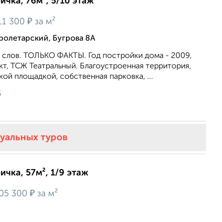
ичка, 76м², 5/10 этаж
₽
11 300
за м²
ролетарский, Бугрова 8А
 слов. ТОЛЬКО ФАКТЫ. Год постройки дома - 2009,
т, ТСЖ Театральный. Благоустроенная территория,
кой площадкой, собственная парковка, ...
6
туальных туров
ичка, 57м², 1/9 этаж
₽
05 300
за м²