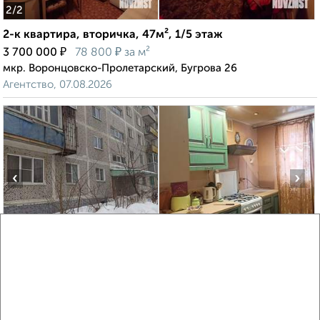
2
/2
2-к квартира, вторичка, 47м², 1/5 этаж
₽
₽
3 700 000
78 800
за м²
мкр. Воронцовско-Пролетарский, Бугрова 26
Агентство, 07.08.2026
‹
›
2
/10
6-к квартира, вторичка, 56м², 1/9 этаж
₽
₽
5 500 000
98 300
за м²
мкр. Парковский, Парковская 20
Агентство, 07.08.2026