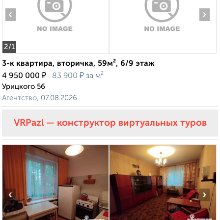
‹
›
2
/1
3-к квартира, вторичка, 59м², 6/9 этаж
₽
₽
4 950 000
83 900
за м²
Урицкого 56
Агентство, 07.08.2026
VRPazl — конструктор виртуальных туров
‹
›