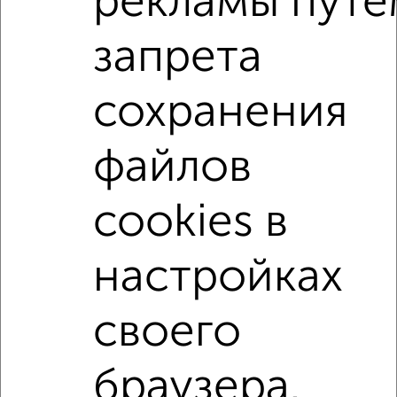
рекламы путе
Сайт работает во многих городах России.
запрета
Сколько стоит купить трехкомнатную квартиру в
Подмосковье, Орехово-Зуево?
Цена недвижимости: мин. от
3700000
руб. до макс.
сохранения
6120000
руб.
Средняя цена:
4602000
руб.
файлов
Цена за м2: от
123333
руб. до
74634
руб.
cookies в
Средняя цена за м2:
95875
руб.
Площадь: от
30
м2 до
82
м2
настройках
Средняя площадь:
48
м2
своего
Однокомнатные
Двухкомнатные
Трехкомнатные
4‑комнатные
Квартиры студии
От застройщика
Без посредников
Вторичное жилье
браузера.
В новостройке
В строящемся доме
В новом доме