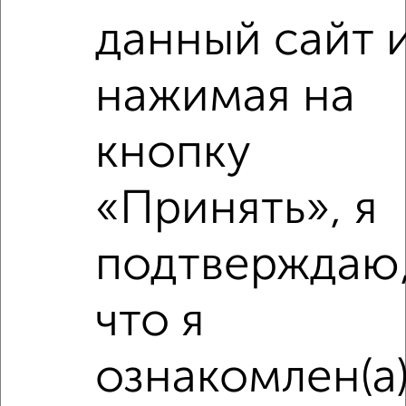
данный сайт 
2
/10
1-к квартира, вторичка, 38м², 9/9 этаж
нажимая на
₽
₽
3 800 000
100 000
за м²
мкр. Крутое, Ленина 125
Агентство, 28.07.2026
кнопку
«Принять», я
‹
›
подтверждаю
2
/2
что я
2-к квартира, вторичка, 44м², 1/5 этаж
₽
₽
4 000 000
92 000
за м²
ознакомлен(а
Правды 10
Агентство, 16.07.2026