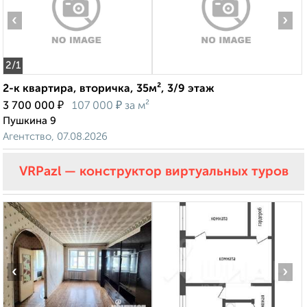
‹
›
2
/1
2-к квартира, вторичка, 35м², 3/9 этаж
₽
₽
3 700 000
107 000
за м²
Пушкина 9
Агентство, 07.08.2026
VRPazl — конструктор виртуальных туров
‹
›