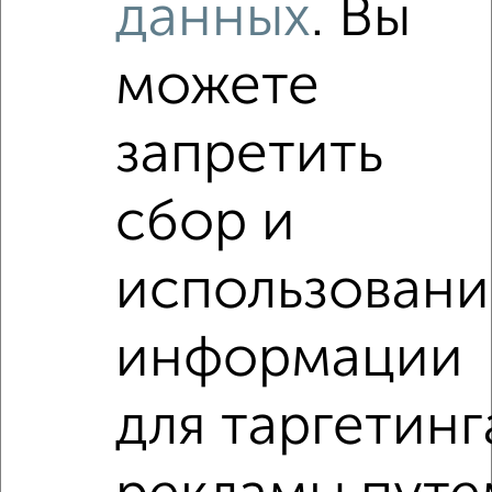
данных
. Вы
Зуево-недвижимость?
Используя удобную форму поиска с множеством
фильтров и сортировкой по параметрам, вы можете
можете
подобрать для покупки трехкомнатную квартиру, на улице
Урицкого в Подмосковье, Орехово-Зуево.
запретить
Найденные предложения: 6 объявлений, можно
посмотреть в виде списка или на карте, с описанием,
расположением, ценой и другими подробностями.
сбор и
Подберите подходящую недвижимость из предложений
от собственников, риэлторов, застройщиков и агенств
использовани
недвижимости, связаться с ними можно по телефону или
написать сообщение в любом удобном для вас
мессенджере, это безопасно и бесплатно.
информации
Для покупки квартиры доступна ипотека от крупнейших
банков России: СберБанк, ВТБ, Альфа-Банк,
для таргетинг
Россельхозбанк, Совкомбанк, Т-Банк, Росбанк, Почта
Банк на сумму от 400 000 до 120 000 000 рублей сроком
до 30 лет.