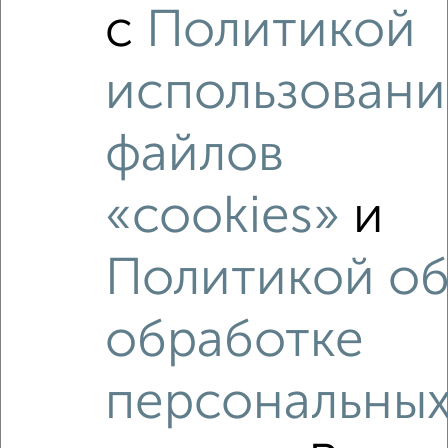
с
Политикой
использовани
‹
›
файлов
2
/2
«cookies»
и
4-к квартира, вторичка, 82м², 2/4 этаж
₽
₽
6 120 000
74 900
за м²
Политикой о
Гагарина 7
Агентство, 07.08.2026
обработке
1 / 1
персональны
Как купить трехкомнатную квартиру, на улице Урицкого
в Подмосковье, Орехово-Зуево на сайте Орехово-