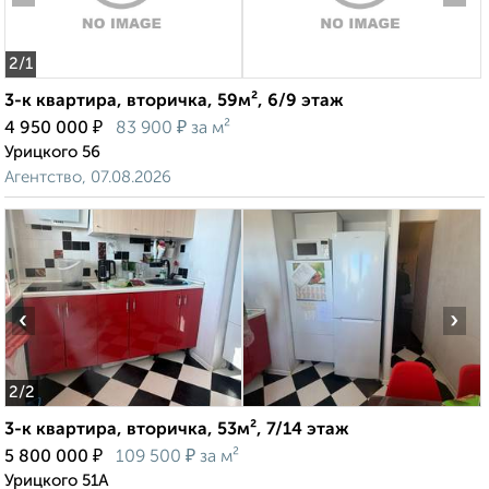
2
/1
3-к квартира, вторичка, 59м², 6/9 этаж
₽
₽
4 950 000
83 900
за м²
Урицкого 56
Агентство, 07.08.2026
‹
›
2
/2
3-к квартира, вторичка, 53м², 7/14 этаж
₽
₽
5 800 000
109 500
за м²
Урицкого 51А