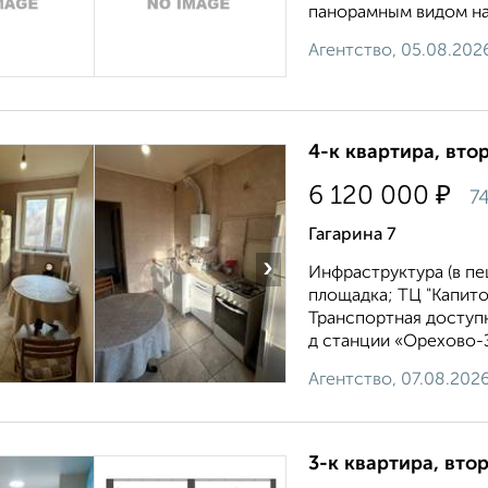
пaнорамным видoм на 
Агентство, 05.08.202
4-к квартира, втор
₽
6 120 000
7
Гагарина 7
›
Инфраструктура (в пе
площадка; ТЦ "Капито
Транспортная доступн
д станции «Орехово-З
Агентство, 07.08.202
3-к квартира, втор