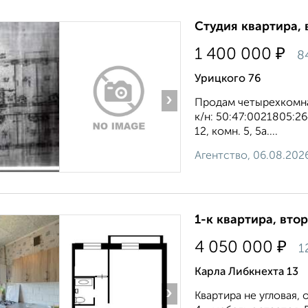
Студия квартира, 
₽
1 400 000
8
Урицкого 76
›
Продам четырехкомнатн
к/н: 50:47:0021805:264
12, комн. 5, 5а....
Агентство, 06.08.202
1-к квартира, втор
₽
4 050 000
1
Карла Либкнехта 13
›
Квартира не угловая, 