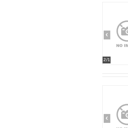
‹
2
/1
‹