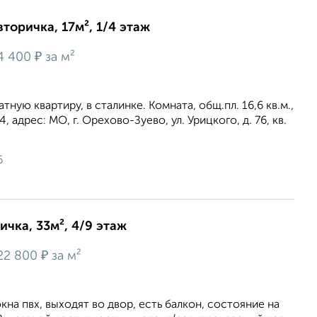
вторичка, 17м², 1/4 этаж
₽
4 400
за м²
ую квартиру, в сталинке. Комната, общ.пл. 16,6 кв.м.,
, адрес: МО, г. Орехово-Зуево, ул. Урицкого, д. 76, кв.
6
ичка, 33м², 4/9 этаж
₽
22 800
за м²
окна пвх, выходят во двор, есть балкон, состояние на