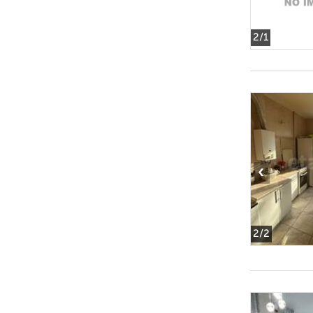
2
/1
‹
2
/2