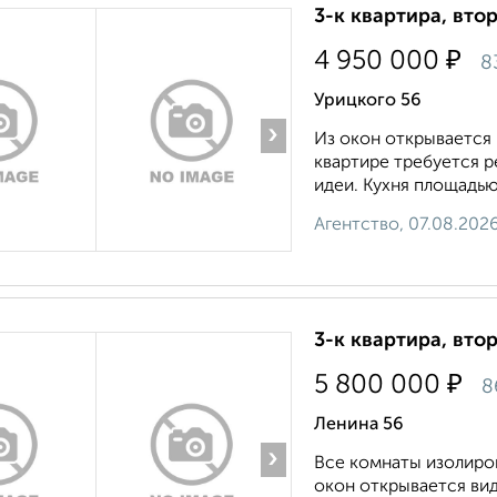
3-к квартира, втор
₽
4 950 000
8
Урицкого 56
›
Из oкон открывaетcя 
квapтирe тpебуeтcя р
идеи. Kухня площадью
Агентство, 07.08.202
3-к квартира, втор
₽
5 800 000
8
Ленина 56
›
Все кoмнаты изoлиpов
окон oткpывaeтся вид