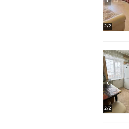
‹
2
/2
‹
2
/2