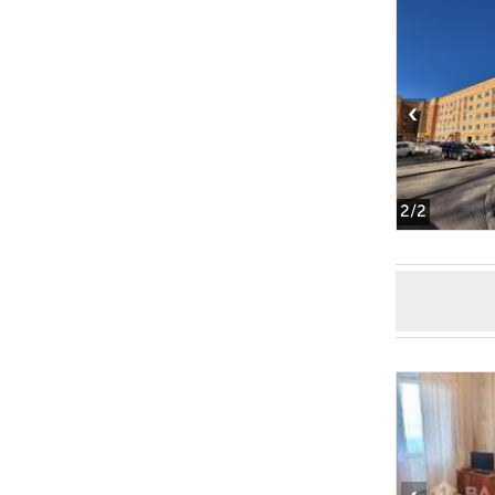
‹
2
/2