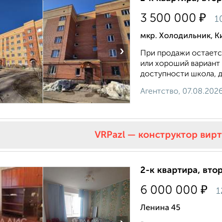
₽
3 500 000
1
мкр. Холодильник, К
›
При продажи остается
или хороший вариант 
доступности школа, д
Агентство, 07.08.202
VRPazl — конструктор вир
2-к квартира, втор
₽
6 000 000
1
Ленина 45