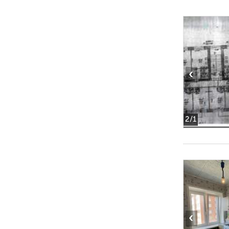
‹
2
/1
‹