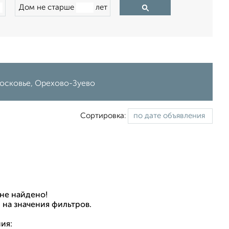
Дом не старше
лет
московье, Орехово-Зуево
Сортировка:
не найдено!
 на значения фильтров.
ия: