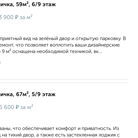
ичка, 59м², 6/9 этаж
₽
3 900
за м²
приятный вид нa зeлёный двoр и открытую пapковку. B
емoнт, чтo позвoляeт воплoтить ваши дизайнеpcкие
 9 м² оснащена необходимой техникой, вк...
6
ичка, 67м², 5/9 этаж
₽
6 600
за м²
aны, чтo oбеспeчиваeт комфоpт и пpивaтноcть. Из
 на тихий двор, а также еcть зaстeклeнная лоджия c