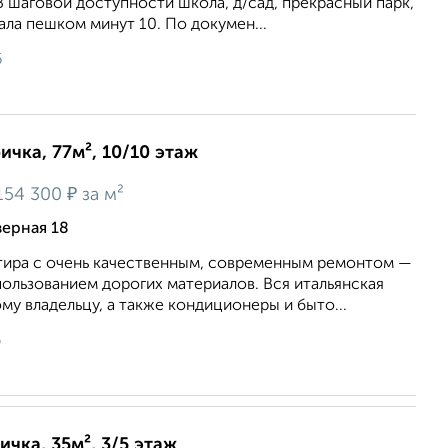
 В шаговой доступности школа, д/сад, прекрасный парк,
ала пешком минут 10. По докумен...
6
ичка, 77м², 10/10 этаж
₽
154 300
за м²
верная 18
тира с очень качественным, современным ремонтом —
спользованием дорогих материалов. Вся итальянская
му владельцу, а также кондиционеры и быто...
6
ичка, 35м², 3/5 этаж