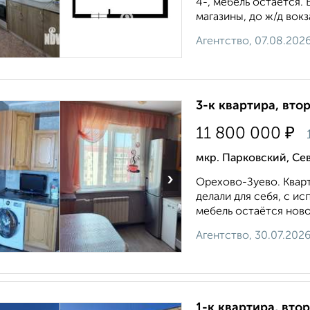
4-, мебель остается.
магазины, до ж/д вокз
Агентство, 07.08.202
3-к квартира, втор
₽
11 800 000
мкр. Парковский, Се
›
Орехово-Зуево. Квар
делали для себя, с и
мебель остаётся ново
Агентство, 30.07.202
1-к квартира, втор