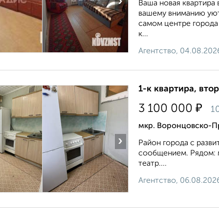
›
Ваша новая квартира
вашему вниманию уют
самом центре города 
к...
Агентство, 04.08.202
1-к квартира, втор
₽
3 100 000
1
мкр. Воронцовско-Пр
›
Район города с разв
сообщением. Рядом: м
театр....
Агентство, 06.08.202