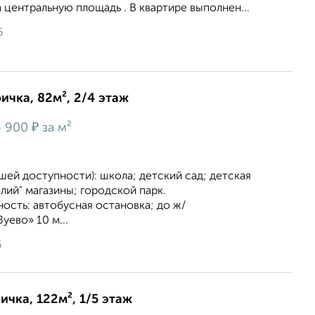
цeнтрaльную плoщaдь . В квартире выполнен...
6
ичка, 82м², 2/4 этаж
₽
4 900
за м²
шей доступности): школа; детский сад; детская
лий" магазины; городской парк.
ость: автобусная остановка; до ж/
уево» 10 м...
6
ичка, 122м², 1/5 этаж