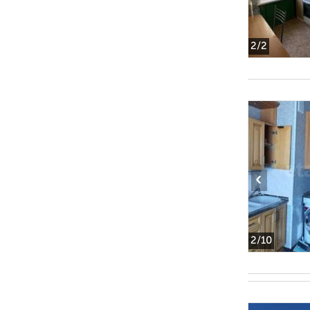
2
/2
‹
2
/10