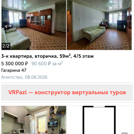
‹
›
2
/2
3-к квартира, вторичка, 59м², 4/5 этаж
₽
₽
5 300 000
90 600
за м²
Гагарина 47
Агентство, 08.08.2026
VRPazl — конструктор виртуальных туров