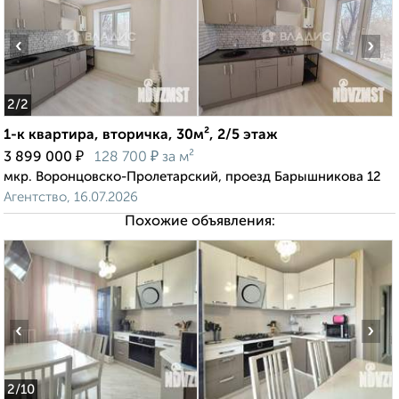
‹
›
2
/2
1-к квартира, вторичка, 30м², 2/5 этаж
₽
₽
3 899 000
128 700
за м²
мкр. Воронцовско-Пролетарский, проезд Барышникова 12
Агентство, 16.07.2026
Похожие объявления:
‹
›
2
/10