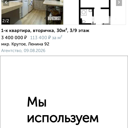
‹
›
2
/2
1-к квартира, вторичка, 30м², 3/9 этаж
₽
₽
3 400 000
113 400
за м²
мкр. Крутое, Ленина 92
Агентство, 09.08.2026
‹
›
Мы
2
/10
используем
2-к квартира, вторичка, 54м², 7/9 этаж
₽
₽
5 890 000
109 900
за м²