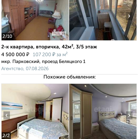
‹
›
2
/10
2-к квартира, вторичка, 42м², 3/5 этаж
₽
₽
4 500 000
107 200
за м²
мкр. Парковский, проезд Беляцкого 1
Агентство, 07.08.2026
Похожие объявления:
‹
›
2
/2