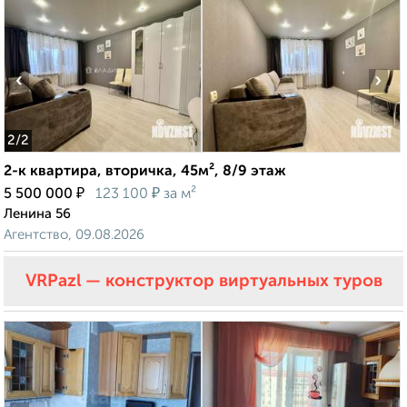
‹
›
2
/2
2-к квартира, вторичка, 45м², 8/9 этаж
₽
₽
5 500 000
123 100
за м²
Ленина 56
Агентство, 09.08.2026
VRPazl — конструктор виртуальных туров