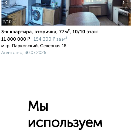
‹
›
2
/10
3-к квартира, вторичка, 77м², 10/10 этаж
₽
₽
11 800 000
154 300
за м²
мкр. Парковский, Северная 18
Агентство, 30.07.2026
‹
›
Мы
2
/1
используем
2-к квартира, вторичка, 42м², 3/5 этаж
₽
₽
5 000 000
119 100
за м²