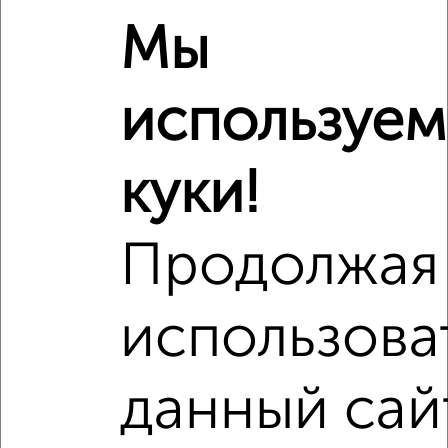
‹
›
Мы
2
/1
используем
1-к квартира, вторичка, 39м², 8/10 этаж
₽
₽
5 250 000
134 700
за м²
мкр. Парковский, Северная 14В
куки!
Собственник, 04.08.2026
Продолжая
‹
›
использова
2
/10
данный сай
1-к квартира, вторичка, 30м², 5/5 этаж
₽
₽
3 850 000
128 400
за м²