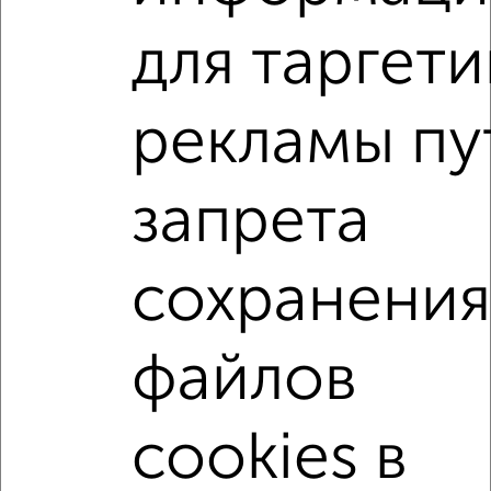
от собственников, риэлторов, застройщиков и агенств
недвижимости, связаться с ними можно по телефону или
для таргети
написать сообщение в любом удобном для вас
мессенджере, это безопасно и бесплатно.
рекламы пу
Для покупки квартиры доступна ипотека от крупнейших
банков России: СберБанк, ВТБ, Альфа-Банк,
Россельхозбанк, Совкомбанк, Т-Банк, Росбанк, Почта
Банк на сумму от 400 000 до 120 000 000 рублей сроком
запрета
до 30 лет.
Сайт работает во многих городах России.
сохранения
Сколько стоит купить квартиру в Подмосковье,
Орехово-Зуево?
файлов
Цена недвижимости: мин. от
3700000
руб. до макс.
7280000
руб.
Средняя цена:
5040000
руб.
cookies в
Цена за м2: от
123333
руб. до
127719
руб.