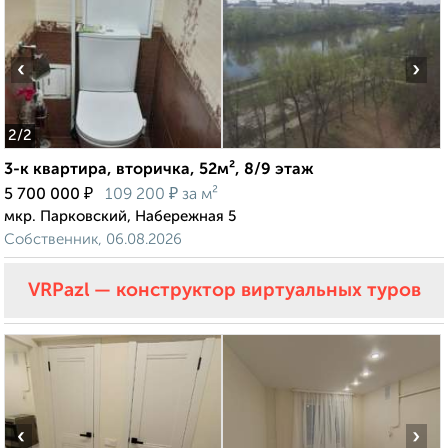
‹
›
2
/2
3-к квартира, вторичка, 52м², 8/9 этаж
₽
₽
5 700 000
109 200
за м²
мкр. Парковский, Набережная 5
Собственник, 06.08.2026
VRPazl — конструктор виртуальных туров
‹
›