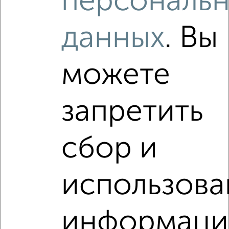
персональ
₽
₽
5 000 000
119 100
за м²
мкр. Парковский, проезд Беляцкого 1
Собственник, 27.07.2026
данных
. Вы
можете
1 / 1
Как купить квартиру, без посредников, от собственника,
c площадью до 80 м² в Подмосковье, Орехово-Зуево на
запретить
сайте Орехово-Зуево-недвижимость?
Используя удобную форму поиска с множеством
фильтров и сортировкой по параметрам, вы можете
сбор и
подобрать для покупки квартиру, без посредников, от
собственника, c площадью до 80 м² в Подмосковье,
Орехово-Зуево.
использова
Найденные предложения: 24 объявлений, можно
посмотреть в виде списка или на карте, с описанием,
расположением, ценой и другими подробностями.
информаци
Подберите подходящую недвижимость из предложений