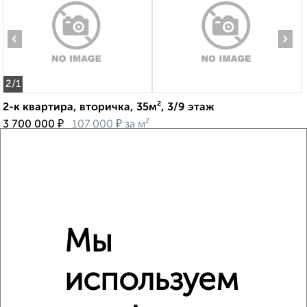
‹
›
2
/1
2-к квартира, вторичка, 35м², 3/9 этаж
₽
₽
3 700 000
107 000
за м²
Пушкина 9
Агентство, 07.08.2026
Мы
‹
›
используем
2
/2