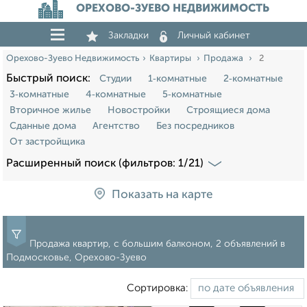
ОРЕХОВО-ЗУЕВО НЕДВИЖИМОСТЬ
Закладки
Личный кабинет
Орехово-Зуево Недвижимость
Квартиры
Продажа
2
Быстрый поиск:
Студии
1‑комнатные
2‑комнатные
3‑комнатные
4‑комнатные
5‑комнатные
Вторичное жилье
Новостройки
Строящиеся дома
Сданные дома
Агентство
Без посредников
От застройщика
Расширенный поиск (фильтров: 1/21)
Показать на карте
Продажа квартир, с большим балконом, 2 объявлений в
Подмосковье, Орехово-Зуево
Сортировка: