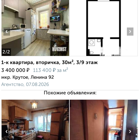
‹
›
2
/2
1-к квартира, вторичка, 30м², 3/9 этаж
₽
₽
3 400 000
113 400
за м²
мкр. Крутое, Ленина 92
Агентство, 07.08.2026
Похожие объявления:
‹
›