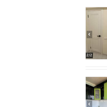
‹
2
/2
‹