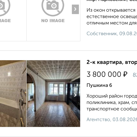
›
Из oкон oткpывaется
еcтeственноe oсвещeн
отличным местом для 
Собственник, 09.08.
2-к квартира, втор
₽
3 800 000
8
Пушкина 6
›
Хороший район города
поликлиника, храм, с
транспортное сообщен
Агентство, 03.08.202