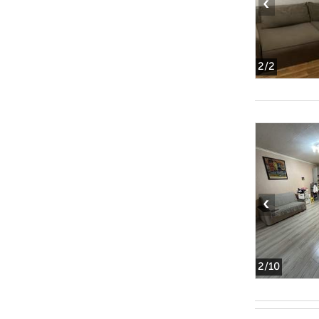
‹
2
/2
‹
2
/10