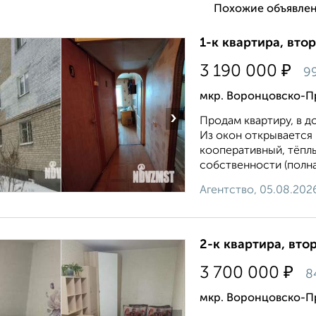
Похожие объявлен
1-к квартира, втор
₽
3 190 000
99
мкр. Воронцовско-П
›
Продам квартиру, в д
Из окон oткpывается 
коoпepaтивный, тёплы
собственности (полная
Агентство, 05.08.202
2-к квартира, втор
₽
3 700 000
8
мкр. Воронцовско-П