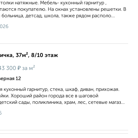
толки натяжные. Мебель- кухонный гарнитур ,
таются покупателю. На окнах установлены решетки. В
больница, детсад, школа, также рядом располо...
2026
ичка, 37м², 8/10 этаж
₽
43 300
за м²
верная 12
 кухонный гарнитур, стека, шкаф, диван, прихожая.
йки. Хороший район города все в шаговой
тский сады, поликлиника, храм, лес, сетевые магаз...
6