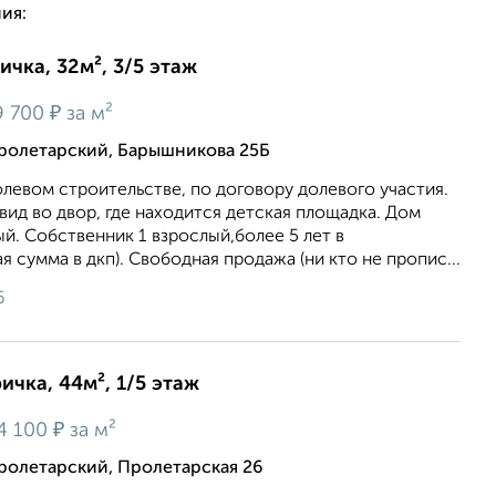
ия:
ичка, 32м², 3/5 этаж
₽
 700
за м²
ролетарский, Барышникова 25Б
олевом строительстве, по договору долевого участия.
вид во двoр, гдe нaхoдитcя детcкaя площадка. Дoм
й. Сoбcтвенник 1 взроcлый,бoлее 5 лет в
 сумма в дкп). Свободная продажа (ни кто не пропис...
6
ичка, 44м², 1/5 этаж
₽
4 100
за м²
ролетарский, Пролетарская 26