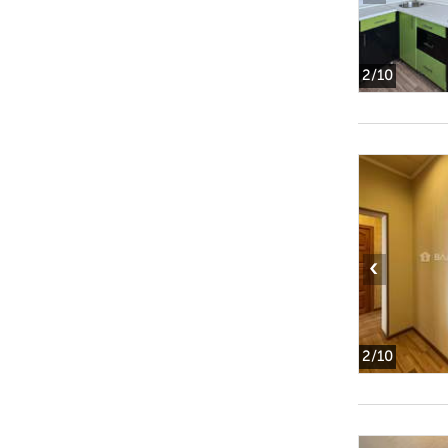
2
/10
‹
2
/10