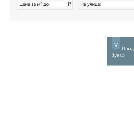
₽
Цена за м² до
На улице:
Прода
Зуево