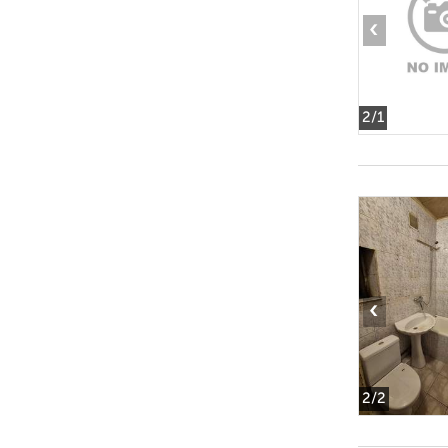
‹
2
/1
‹
2
/2