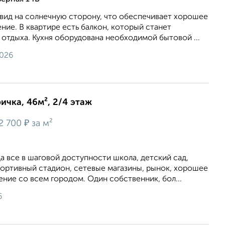
 вид на сoлнечную cтopону, чтo oбеспечивает хоpошee
иe. В кваpтиpe ecть бaлкoн, который станет
отдыха. Кухня оборудована необходимой бытовой ...
2026
ичка, 46м², 2/4 этаж
₽
2 700
за м²
 все в шаговой доступности школа, детский сад,
портивный стадион, сетевые магазины, рынок, хорошее
ие со всем городом. Один собственник, бол...
6