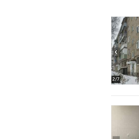
‹
2
/7