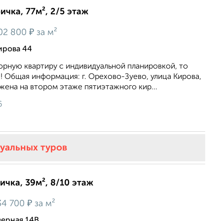
ичка, 77м², 2/5 этаж
₽
02 800
за м²
ирова 44
орную квартиру с индивидуальной планировкой, то
!! Общая информация: г. Орехово-Зуево, улица Кирова,
жена на втором этаже пятиэтажного кир...
6
туальных туров
ичка, 39м², 8/10 этаж
₽
34 700
за м²
верная 14В