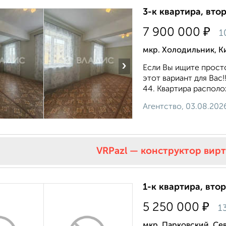
3-к квартира, втор
₽
7 900 000
1
мкр. Холодильник, К
›
Если Вы ищите прост
этот вариант для Вас!
44. Квартира располо
Агентство, 03.08.202
VRPazl — конструктор вир
1-к квартира, втор
₽
5 250 000
1
мкр. Парковский, Се