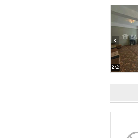
‹
2
/2