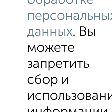
обработке
Гагарина 7
Агентство, 05.08.2026
персональны
данных
. Вы
Как купить квартиру, с черновой отделкой в
Подмосковье, Орехово-Зуево на сайте Орехово-Зуево-
недвижимость?
можете
Используя удобную форму поиска с множеством
фильтров и сортировкой по параметрам, вы можете
подобрать для покупки квартиру, с черновой отделкой в
запретить
Подмосковье, Орехово-Зуево.
Найденные предложения: 0 объявлений, можно
сбор и
посмотреть в виде списка или на карте, с описанием,
расположением, ценой и другими подробностями.
Подберите подходящую недвижимость из предложений
использован
от собственников, риэлторов, застройщиков и агенств
недвижимости, связаться с ними можно по телефону или
написать сообщение в любом удобном для вас
мессенджере, это безопасно и бесплатно.