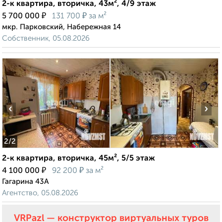
2-к квартира, вторичка, 43м², 4/9 этаж
₽
₽
5 700 000
131 700
за м²
мкр. Парковский, Набережная 14
Собственник, 05.08.2026
‹
›
2
/2
2-к квартира, вторичка, 45м², 5/5 этаж
₽
₽
4 100 000
92 200
за м²
Гагарина 43А
Агентство, 05.08.2026
VRPazl — конструктор виртуальных туров