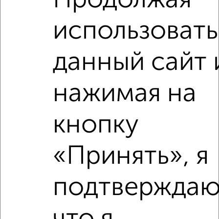
Продолжая
Агентство, 01.08.2026
использовать
данный сайт 
‹
›
нажимая на
2
/2
кнопку
3-к квартира, вторичка, 122м², 1/5 этаж
₽
₽
12 300 000
101 000
за м²
«Принять», я
мкр. Холодильник, Кирова 44
Агентство, 01.08.2026
подтверждаю