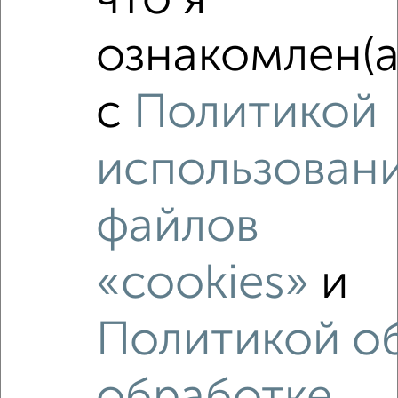
что я
‹
›
ознакомлен(а
2
/10
с
Политикой
2-к квартира, вторичка, 41м², 4/4 этаж
₽
₽
4 400 000
107 400
за м²
Красноармейский проезд 2
использован
Агентство, 30.07.2026
файлов
«cookies»
и
‹
›
Политикой о
2
/2
4-к квартира, вторичка, 82м², 2/4 этаж
₽
₽
6 120 000
74 900
за м²