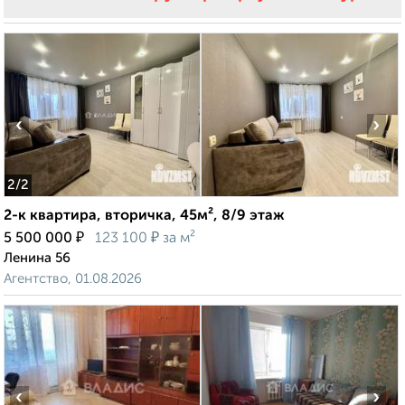
‹
›
2
/2
2-к квартира, вторичка, 45м², 8/9 этаж
₽
₽
5 500 000
123 100
за м²
Ленина 56
Агентство, 01.08.2026
‹
›