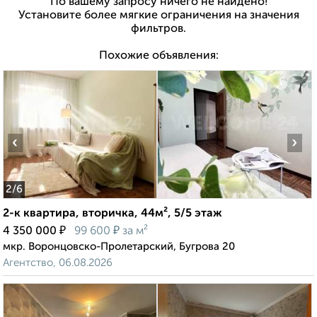
По вашему запросу ничего не найдено!
Установите более мягкие ограничения на значения
фильтров.
Похожие объявления:
‹
›
2
/6
2-к квартира, вторичка, 44м², 5/5 этаж
₽
₽
4 350 000
99 600
за м²
мкр. Воронцовско-Пролетарский, Бугрова 20
Агентство, 06.08.2026