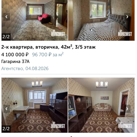
‹
›
2
/2
2-к квартира, вторичка, 42м², 3/5 этаж
₽
₽
4 100 000
96 700
за м²
Гагарина 37А
Агентство, 04.08.2026
‹
›
2
/2