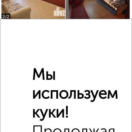
2
/2
2-к квартира, вторичка, 50м², 5/9 этаж
₽
₽
6 000 000
120 000
за м²
Ленина 45
Агентство, 04.08.2026
Мы
‹
›
используем
2
/10
куки!
1-к квартира, вторичка, 31м², 3/5 этаж
₽
₽
4 150 000
135 200
за м²
Бирюкова 17