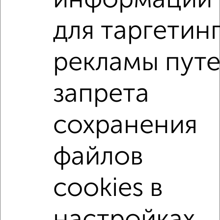
информации
Для покупки квартиры доступна ипотека от крупнейших
для таргетин
банков России: СберБанк, ВТБ, Альфа-Банк,
Россельхозбанк, Совкомбанк, Т-Банк, Росбанк, Почта
Банк на сумму от 400 000 до 120 000 000 рублей сроком
рекламы пут
до 30 лет.
Сайт работает во многих городах России.
запрета
Сколько стоит купить квартиру в Подмосковье,
Орехово-Зуево?
сохранения
Цена недвижимости: мин. от
4100000
руб. до макс.
12300000
руб.
файлов
Средняя цена:
5672000
руб.
Цена за м2: от
132258
руб. до
100819
руб.
cookies в
Средняя цена за м2:
105037
руб.
Площадь: от
31
м2 до
122
м2