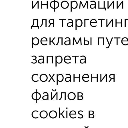
информации
мессенджере, это безопасно и бесплатно.
Для покупки квартиры доступна ипотека от крупнейших
для таргетин
банков России: СберБанк, ВТБ, Альфа-Банк,
Россельхозбанк, Совкомбанк, Т-Банк, Росбанк, Почта
Банк на сумму от 400 000 до 120 000 000 рублей сроком
рекламы пут
до 30 лет.
Сайт работает во многих городах России.
запрета
Сколько стоит купить квартиру в Подмосковье,
Орехово-Зуево?
сохранения
Цена недвижимости: мин. от
3200000
руб. до макс.
11800000
руб.
файлов
Средняя цена:
5606000
руб.
Цена за м2: от
103225
руб. до
153246
руб.
cookies в
Средняя цена за м2:
114408
руб.
Площадь: от
31
м2 до
77
м2