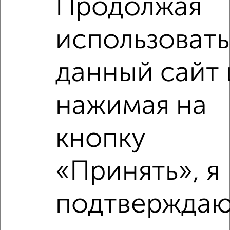
Продолжая
мкр. Парковский, Набережная 14
Собственник, 05.08.2026
использовать
данный сайт 
‹
›
нажимая на
2
/2
кнопку
2-к квартира, вторичка, 35м², 4/9 этаж
₽
₽
3 200 000
92 500
за м²
«Принять», я
Пушкина 9
Агентство, 01.08.2026
подтверждаю