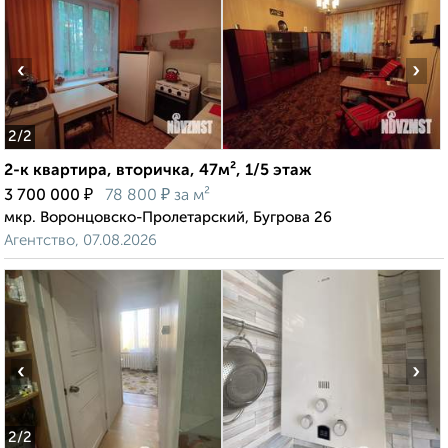
‹
›
2
/2
2-к квартира, вторичка, 47м², 1/5 этаж
₽
₽
3 700 000
78 800
за м²
мкр. Воронцовско-Пролетарский, Бугрова 26
Агентство, 07.08.2026
‹
›
2
/2