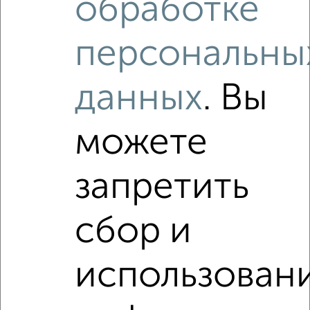
обработке
₽
₽
5 890 000
109 900
за м²
Володарского 27
Агентство, 07.08.2026
персональны
данных
. Вы
Как купить квартиру, в новостройке, на улице проезд
Барышникова в Подмосковье, Орехово-Зуево на сайте
Орехово-Зуево-недвижимость?
можете
Используя удобную форму поиска с множеством
фильтров и сортировкой по параметрам, вы можете
подобрать для покупки квартиру, в новостройке, на улице
запретить
проезд Барышникова в Подмосковье, Орехово-Зуево.
Найденные предложения: 0 объявлений, можно
сбор и
посмотреть в виде списка или на карте, с описанием,
расположением, ценой и другими подробностями.
Подберите подходящую недвижимость из предложений
использован
от собственников, риэлторов, застройщиков и агенств
недвижимости, связаться с ними можно по телефону или
написать сообщение в любом удобном для вас