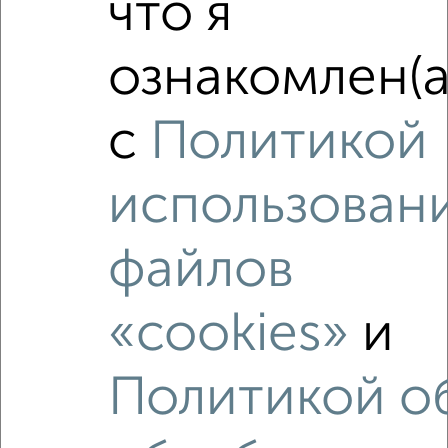
что я
‹
›
ознакомлен(а
2
/2
с
Политикой
2-к квартира, вторичка, 42м², 3/5 этаж
₽
₽
4 100 000
96 700
за м²
Гагарина 37А
использован
Агентство, 07.08.2026
файлов
«cookies»
и
‹
›
Политикой о
2
/10
2-к квартира, вторичка, 54м², 7/9 этаж