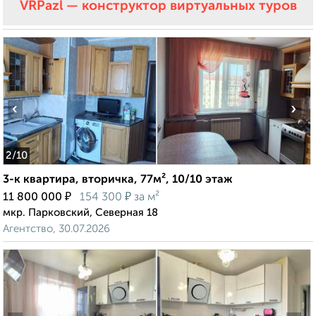
VRPazl — конструктор виртуальных туров
‹
›
2
/10
3-к квартира, вторичка, 77м², 10/10 этаж
₽
₽
11 800 000
154 300
за м²
мкр. Парковский, Северная 18
Агентство, 30.07.2026