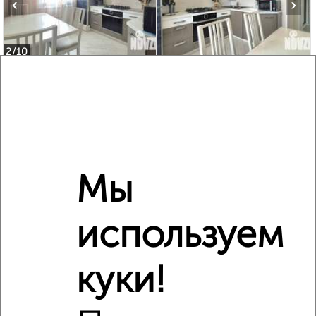
‹
›
2
/10
2-к квартира, вторичка, 55м², 10/10 этаж
₽
₽
7 200 000
131 000
за м²
мкр. Парковский, Северная 16В
Агентство, 05.08.2026
Мы
‹
›
используем
2
/2
куки!
2-к квартира, вторичка, 43м², 4/9 этаж
₽
₽
5 700 000
131 700
за м²