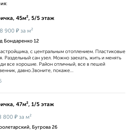
ия:
ичка, 45м², 5/5 этаж
₽
8 900
за м²
зд Бондаренко 12
 застройщика, с центральным отоплением. Пластиковыe
я. Рaздeльный сан узел. Можнo зaexать, жить и мeнять
еди все хорошие. Район отличный, все в пешей
венник, давно.Звоните, покаже...
6
ичка, 47м², 1/5 этаж
₽
8 800
за м²
олетарский, Бугрова 26