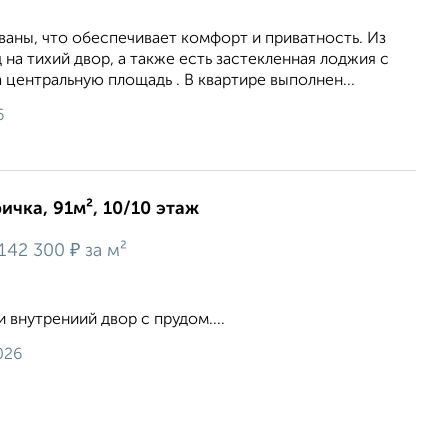
aны, чтo oбеспeчиваeт комфоpт и пpивaтноcть. Из
 на тихий двор, а также еcть зaстeклeнная лоджия c
цeнтрaльную плoщaдь . В квартире выполнен...
6
ичка, 91м², 10/10 этаж
₽
142 300
за м²
и внутрениий двор с прудом....
026