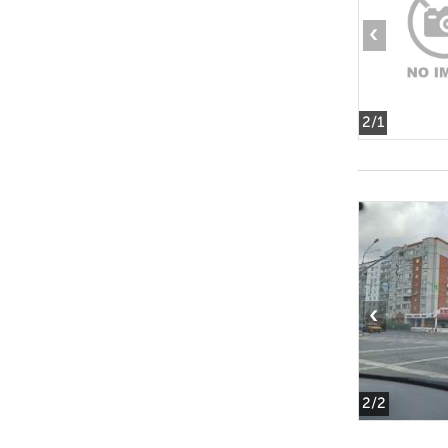
‹
2
/1
‹
2
/2