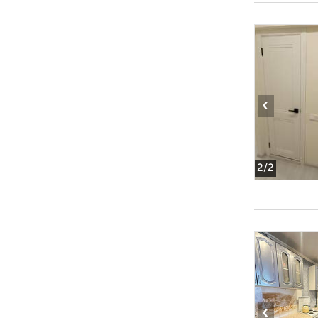
‹
2
/2
‹