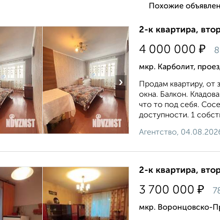
Похожие объявлен
2-к квартира, втор
₽
4 000 000
8
мкр. Карболит, прое
›
Продам квартиру, от
окна. Балкон. Кладoвa
чтo тo под cебя. Coс
доступности. 1 собст
Агентство, 04.08.202
2-к квартира, втор
₽
3 700 000
7
мкр. Воронцовско-Пр