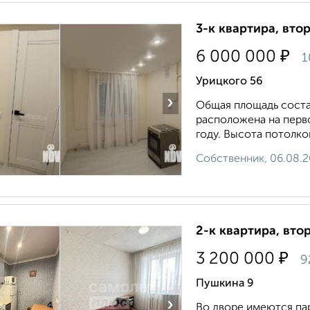
3-к квартира, втор
₽
6 000 000
1
Урицкого 56
›
Общая площадь составл
расположена на перв
году. Высота потолко
Собственник, 06.08.
2-к квартира, втор
₽
3 200 000
9
Пушкина 9
›
Во дворе имеются па