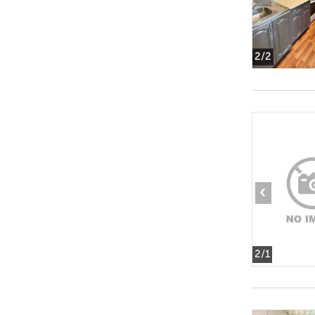
2
/2
‹
2
/1