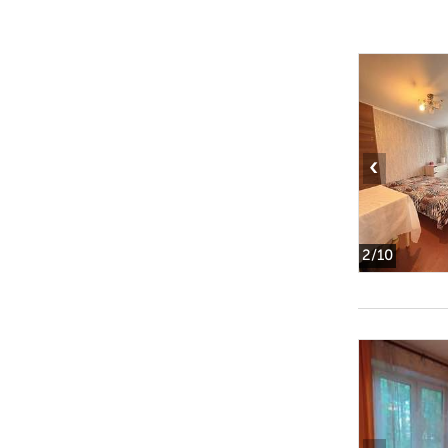
‹
2
/10