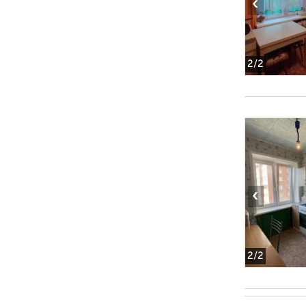
‹
2
/2
‹
2
/2