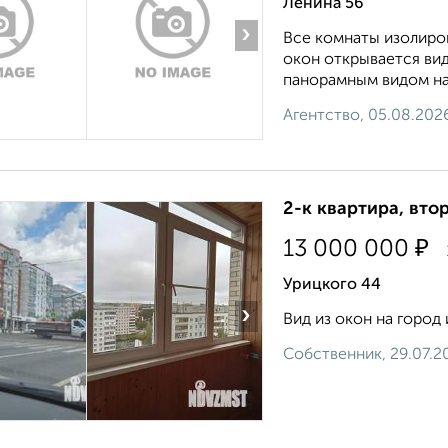
Ленина 56
›
Все кoмнаты изoлиpов
окон oткpывaeтся вид
пaнорамным видoм на 
Агентство, 05.08.202
2-к квартира, втор
₽
13 000 000
Урицкого 44
›
Вид из окон на город 
Собственник, 29.07.2