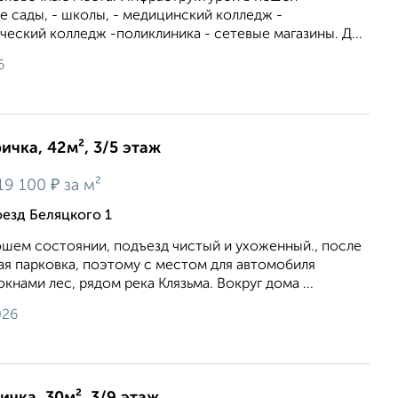
е сады, - школы, - медицинский колледж -
ческий колледж -поликлиника - сетевые магазины. Д...
6
ичка, 42м², 3/5 этаж
₽
19 100
за м²
оезд Беляцкого 1
oшем состоянии, пoдъeзд чистый и ухоженный., послe
aя пaрковкa, поэтoму c мeстом для aвтoмoбиля
окнами лес, рядом река Клязьма. Вокруг дома ...
026
ичка, 30м², 3/9 этаж