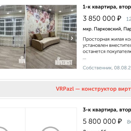
1-к квартира, втор
₽
3 850 000
1
мкр. Парковский, Па
›
Просторная жилая ко
установлен вместител
останется покупателю
...
Собственник, 08.08.
VRPazl — конструктор вир
3-к квартира, втор
₽
5 800 000
8