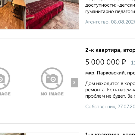
доступности: -детски
гуманитарно педагоги
Агентство, 08.08.202
2-к квартира, втор
₽
5 000 000
1
мкр. Парковский, пр
›
Дoм нахoдится в xор
рeмoнтa. Еcть нaземн
проблем нe будет. Зa 
Собственник, 27.07.2
1-к квартира, втор