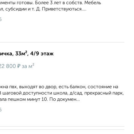
менты готовы. Более 3 лет в собств. Мебель
л, субсидии и т. Д. Приветствуються....
6
ичка, 33м², 4/9 этаж
₽
22 800
за м²
окна пвх, выходят во двор, есть балкон, состояние на
 В шаговой доступности школа, д/сад, прекрасный парк,
ала пешком минут 10. По докумен...
6