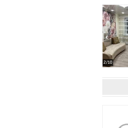
‹
2
/10