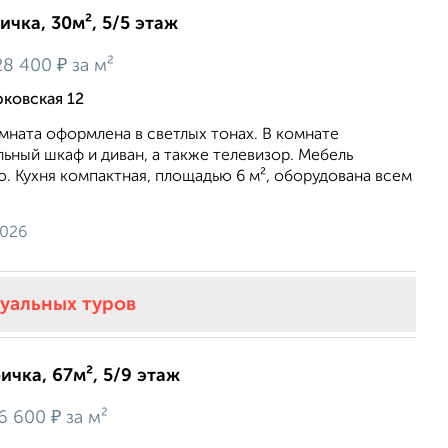
ичка, 30м², 5/5 этаж
₽
28 400
за м²
рковская 12
мната оформлена в светлых тонах. В комнате
ьный шкаф и диван, а также телевизор. Мебель
. Кухня компактная, площадью 6 м², оборудована всем
2026
туальных туров
ичка, 67м², 5/9 этаж
₽
6 600
за м²