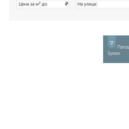
₽
Цена за м² до
На улице:
Прод
Зуево