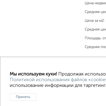
Цена недви
Средняя це
Цена за м2:
Средняя цен
Площадь: о
Средняя пл
Однокомнатные
Двухкомнатные
Трехкомна
Мы используем куки!
Продолжая использова
Политикой использования файлов «cookie
использование информации для таргетинга
Контакты
Политика конфиденциальности
Пользов
О проекте
Реклама на портале
Новос
Принять
Консультации по недвижимости
Разме