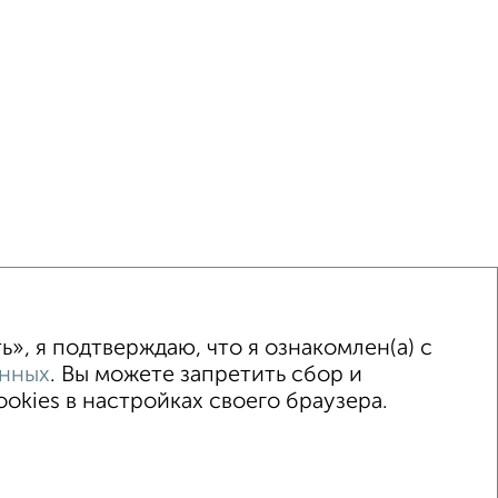
ка
Без посредников
Вторичное жилье
», я подтверждаю, что я ознакомлен(а) с
анных
. Вы можете запретить сбор и
kies в настройках своего браузера.
© 2015–2026
Сайт-доска объявлений недвижимости
Застройщики
Ипотечный калькулятор
.me | dzen.ru)