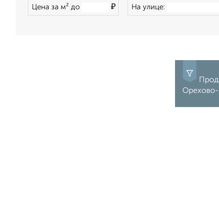
₽
Цена за м² до
На улице:
Прода
Орехово-