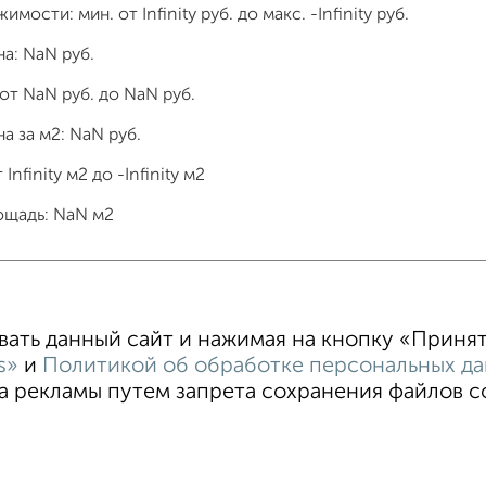
жимости: мин. от
Infinity
руб. до макс.
-Infinity
руб.
на:
NaN
руб.
 от
NaN
руб. до
NaN
руб.
а за м2:
NaN
руб.
т
Infinity
м2 до
-Infinity
м2
ощадь:
NaN
м2
тные
4‑комнатные
Квартиры студии
От застройщи
В новостройке
В строящемся доме
В новом доме
ть данный сайт и нажимая на кнопку «Принять
s»
и
Политикой об обработке персональных д
 рекламы путем запрета сохранения файлов coo
ательское соглашение
Орехово-Зуево, улица Ленина 97
ти
Статьи
Блог
Риэлторы
Агентства
стить объявление
Скачать приложение
Соцсети (vk.com | t