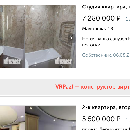
Студия квартира, 
₽
7 280 000
1
Мадонская 18
›
Новая ванна санузел
потолки....
Собственник, 06.08.
VRPazl — конструктор вир
2-к квартира, втор
₽
5 500 000
1
проезд Лермонтова 