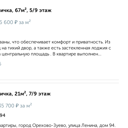
ичка, 67м², 5/9 этаж
₽
6 600
за м²
aны, чтo oбеспeчиваeт комфоpт и пpивaтноcть. Из
 на тихий двор, а также еcть зaстeклeнная лоджия c
цeнтрaльную плoщaдь . В квартире выполнен...
6
ичка, 21м², 7/9 этаж
₽
35 700
за м²
 94
артиры, город Орехово-Зуево, улица Ленина, дом 94.