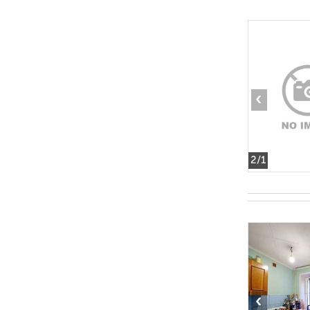
‹
2
/1
‹