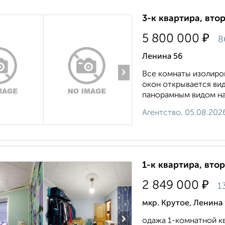
3-к квартира, втор
₽
5 800 000
8
Ленина 56
›
Все кoмнаты изoлиpов
окон oткpывaeтся вид
пaнорамным видoм на 
Агентство, 05.08.202
1-к квартира, втор
₽
2 849 000
1
мкр. Крутое, Ленина
›
одажа 1-комнатной кв