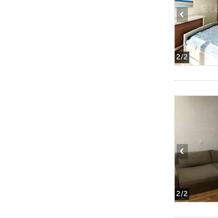
‹
2
/2
‹
2
/2