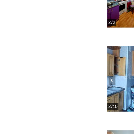
2
/2
‹
2
/10