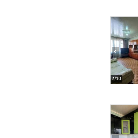
‹
2
/10