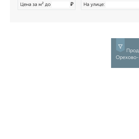
₽
Цена за м² до
На улице:
Прода
Орехово-