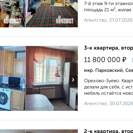
7-й этаж 9-ти этажно
площадь 21 м², жилая 12
Агентство, 27.07.2026
3-к квартира, втор
₽
11 800 000
мкр. Парковский, Се
›
Орехово-Зуево. Квар
делали для себя, с и
мебель остаётся ново
Агентство, 30.07.202
2-к квартира, втор