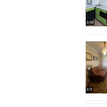
‹
2
/10
‹
2
/2