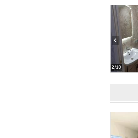
‹
2
/10