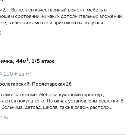
 м2; - Выполнен качественный ремонт, мебель и
орошем состоянии, никаких дополнительных вложений
хне, в ванной комнате и прихожей на полу пли...
6
ичка, 44м², 1/5 этаж
₽
4 100
за м²
ролетарский, Пролетарская 26
толки натяжные. Мебель- кухонный гарнитур ,
таются покупателю. На окнах установлены решетки. В
больница, детсад, школа, также рядом располо...
2026