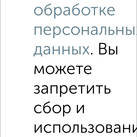
обработке
₽
₽
5 500 000
101 900
за м²
мкр. Холодильник, Кирова 44Б
Агентство, 05.08.2026
персональны
данных
. Вы
Как купить квартиру, в сданном доме, c площадью до 80
м² в Подмосковье, Орехово-Зуево на сайте Орехово-
Зуево-недвижимость?
можете
Используя удобную форму поиска с множеством
фильтров и сортировкой по параметрам, вы можете
подобрать для покупки квартиру, в сданном доме, c
запретить
площадью до 80 м² в Подмосковье, Орехово-Зуево.
Найденные предложения: 0 объявлений, можно
сбор и
посмотреть в виде списка или на карте, с описанием,
расположением, ценой и другими подробностями.
Подберите подходящую недвижимость из предложений
использован
от собственников, риэлторов, застройщиков и агенств
недвижимости, связаться с ними можно по телефону или