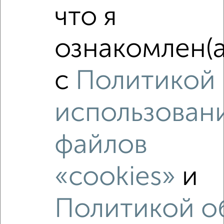
что я
‹
›
ознакомлен(а
2
/2
с
Политикой
2-к квартира, вторичка, 43м², 5/5 этаж
₽
₽
4 500 000
104 700
за м²
мкр. Воронцовско-Пролетарский, Бугрова 20
использован
Агентство, 05.08.2026
файлов
«cookies»
и
‹
›
Политикой о
2
/2
2-к квартира, вторичка, 54м², 3/4 этаж