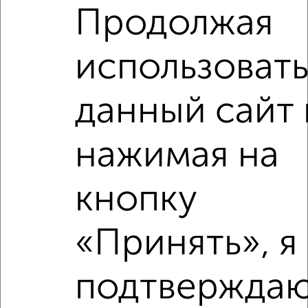
₽
₽
6 120 000
74 900
за м²
Продолжая
Гагарина 7
Агентство, 05.08.2026
использоват
данный сайт 
‹
›
нажимая на
2
/10
кнопку
2-к квартира, вторичка, 55м², 10/10 этаж
₽
₽
7 200 000
131 000
за м²
«Принять», я
мкр. Парковский, Северная 16В
Агентство, 05.08.2026
подтверждаю