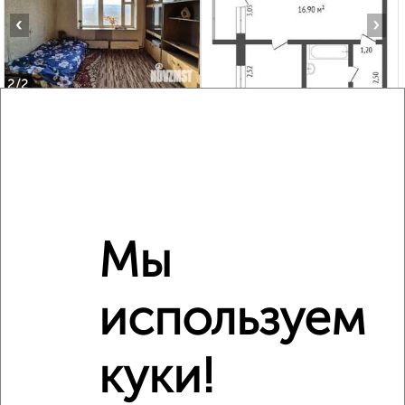
‹
›
2
/2
2-к квартира, вторичка, 44м², 6/9 этаж
₽
₽
3 850 000
87 700
за м²
мкр. Крутое, Степана Терентьева 7
Агентство, 01.08.2026
Мы
‹
›
используем
2
/2
куки!
4-к квартира, вторичка, 82м², 2/4 этаж