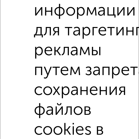
написать сообщение в любом удобном для вас
информации
мессенджере, это безопасно и бесплатно.
Для покупки квартиры доступна ипотека от крупнейших
для таргетин
банков России: СберБанк, ВТБ, Альфа-Банк,
Россельхозбанк, Совкомбанк, Т-Банк, Росбанк, Почта
Банк на сумму от 400 000 до 120 000 000 рублей сроком
рекламы
до 30 лет.
Сайт работает во многих городах России.
путем запрет
Сколько стоит купить квартиру в Подмосковье,
Орехово-Зуево?
сохранения
Цена недвижимости: мин. от
3490000
руб. до макс.
12300000
руб.
файлов
Средняя цена:
5491000
руб.
Цена за м2: от
112580
руб. до
100819
руб.
cookies в
Средняя цена за м2:
101685
руб.