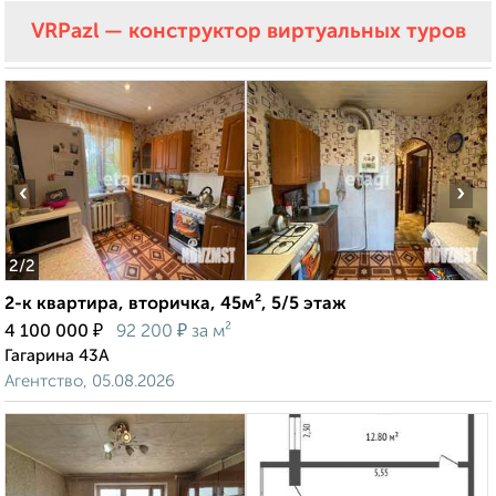
VRPazl — конструктор виртуальных туров
‹
›
2
/2
2-к квартира, вторичка, 45м², 5/5 этаж
₽
₽
4 100 000
92 200
за м²
Гагарина 43А
Агентство, 05.08.2026