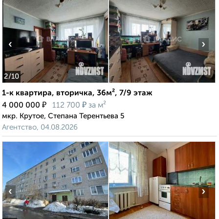
‹
›
2
/10
1-к квартира, вторичка, 36м², 7/9 этаж
₽
₽
4 000 000
112 700
за м²
мкр. Крутое, Степана Терентьева 5
Агентство, 04.08.2026
‹
›