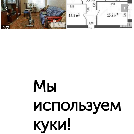
‹
›
2
/2
3-к квартира, вторичка, 62м², 4/5 этаж
₽
₽
5 500 000
89 000
за м²
мкр. Крутое, Московская 5
Агентство, 09.08.2026
Мы
‹
›
используем
2
/10
куки!
6-к квартира, вторичка, 56м², 1/9 этаж