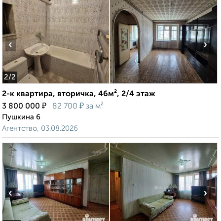
‹
›
2
/2
2-к квартира, вторичка, 46м², 2/4 этаж
₽
₽
3 800 000
82 700
за м²
Пушкина 6
Агентство, 03.08.2026
‹
›