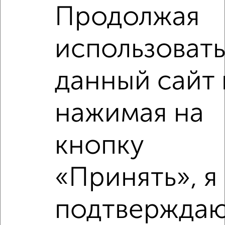
₽
₽
5 500 000
98 300
за м²
Продолжая
мкр. Парковский, Парковская 20
Агентство, 07.08.2026
использоват
данный сайт 
‹
›
нажимая на
2
/2
кнопку
2-к квартира, вторичка, 45м², 8/9 этаж
₽
₽
5 500 000
123 100
за м²
«Принять», я
Ленина 56
Агентство, 09.08.2026
подтверждаю