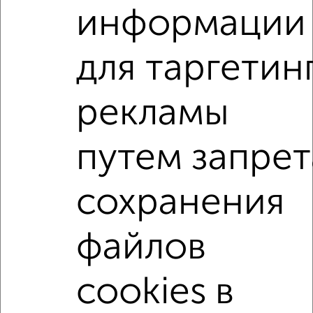
написать сообщение в любом удобном для вас
информации
мессенджере, это безопасно и бесплатно.
Для покупки квартиры доступна ипотека от крупнейших
для таргетин
банков России: СберБанк, ВТБ, Альфа-Банк,
Россельхозбанк, Совкомбанк, Т-Банк, Росбанк, Почта
Банк на сумму от 400 000 до 120 000 000 рублей сроком
рекламы
до 30 лет.
Сайт работает во многих городах России.
путем запрет
Сколько стоит купить квартиру в Подмосковье,
Орехово-Зуево?
сохранения
Цена недвижимости: мин. от
3800000
руб. до макс.
11800000
руб.
файлов
Средняя цена:
5927000
руб.
Цена за м2: от
126666
руб. до
143902
руб.
cookies в
Средняя цена за м2:
105839
руб.