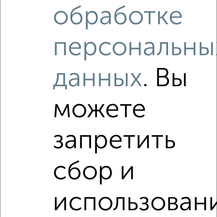
обработке
₽
₽
4 100 000
96 700
за м²
Гагарина 37А
Агентство, 07.08.2026
персональны
данных
. Вы
Как купить квартиру, в строящемся доме, c площадью
до 80 м² в Подмосковье, Орехово-Зуево на сайте
Орехово-Зуево-недвижимость?
можете
Используя удобную форму поиска с множеством
фильтров и сортировкой по параметрам, вы можете
подобрать для покупки квартиру, в строящемся доме, c
запретить
площадью до 80 м² в Подмосковье, Орехово-Зуево.
Найденные предложения: 0 объявлений, можно
сбор и
посмотреть в виде списка или на карте, с описанием,
расположением, ценой и другими подробностями.
Подберите подходящую недвижимость из предложений
использован
от собственников, риэлторов, застройщиков и агенств
недвижимости, связаться с ними можно по телефону или