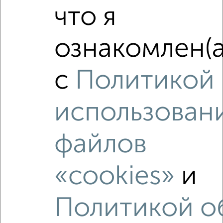
что я
‹
›
ознакомлен(а
2
/2
с
Политикой
4-к квартира, вторичка, 82м², 2/4 этаж
₽
₽
6 120 000
74 900
за м²
Гагарина 7
использован
Агентство, 07.08.2026
файлов
«cookies»
и
‹
›
Политикой о
2
/2
2-к квартира, вторичка, 42м², 3/5 этаж