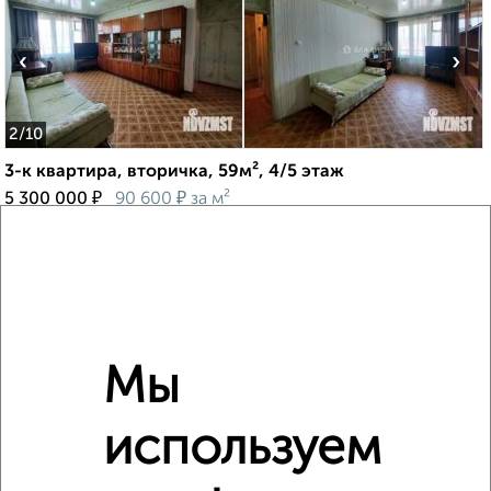
‹
›
2
/10
3-к квартира, вторичка, 59м², 4/5 этаж
₽
₽
5 300 000
90 600
за м²
Гагарина 47
Агентство, 03.08.2026
Мы
‹
›
используем
2
/1