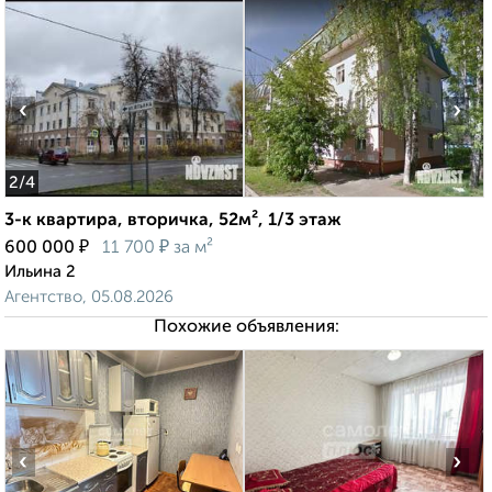
‹
›
2
/4
3-к квартира, вторичка, 52м², 1/3 этаж
₽
₽
600 000
11 700
за м²
Ильина 2
Агентство, 05.08.2026
Похожие объявления:
‹
›