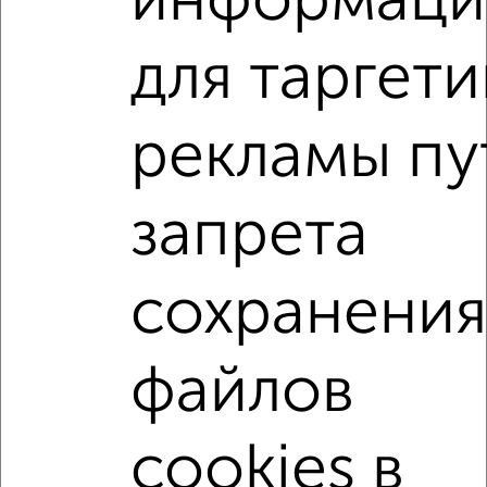
информаци
Подберите подходящую недвижимость из предложений
от собственников, риэлторов, застройщиков и агенств
для таргети
недвижимости, связаться с ними можно по телефону или
написать сообщение в любом удобном для вас
мессенджере, это безопасно и бесплатно.
рекламы пу
Для покупки квартиры доступна ипотека от крупнейших
банков России: СберБанк, ВТБ, Альфа-Банк,
Россельхозбанк, Совкомбанк, Т-Банк, Росбанк, Почта
Банк на сумму от 400 000 до 120 000 000 рублей сроком
запрета
до 30 лет.
Сайт работает во многих городах России.
сохранени
Сколько стоит купить квартиру в Подмосковье,
Орехово-Зуево?
файлов
Цена недвижимости: мин. от
2849000
руб. до макс.
11800000
руб.
Средняя цена:
5889916
руб.
cookies в
Цена за м2: от
135666
руб. до
153246
руб.