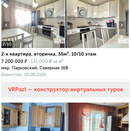
‹
›
2
/10
2-к квартира, вторичка, 55м², 10/10 этаж
₽
₽
7 200 000
131 000
за м²
мкр. Парковский, Северная 16В
Агентство, 05.08.2026
VRPazl — конструктор виртуальных туров