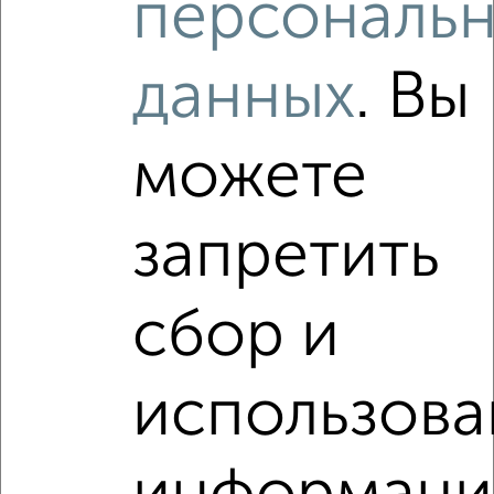
персональ
1-к квартира, вторичка, 33м², 2/5 этаж
₽
₽
3 490 000
104 500
за м²
Лопатина 6
данных
. Вы
Агентство, 09.08.2026
можете
1 / 1
Как купить квартиру, вторичное жилье, на улице
запретить
Северная в Подмосковье, Орехово-Зуево на сайте
Орехово-Зуево-недвижимость?
Используя удобную форму поиска с множеством
сбор и
фильтров и сортировкой по параметрам, вы можете
подобрать для покупки квартиру, вторичное жилье, на
улице Северная в Подмосковье, Орехово-Зуево.
использова
Найденные предложения: 10 объявлений, можно
посмотреть в виде списка или на карте, с описанием,
расположением, ценой и другими подробностями.