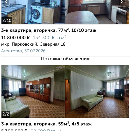
‹
›
2
/10
3-к квартира, вторичка, 77м², 10/10 этаж
₽
₽
11 800 000
154 300
за м²
мкр. Парковский, Северная 18
Агентство, 30.07.2026
Похожие объявления:
‹
›
2
/2
3-к квартира, вторичка, 59м², 4/5 этаж