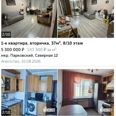
‹
›
2
/10
1-к квартира, вторичка, 37м², 8/10 этаж
₽
₽
5 300 000
143 300
за м²
мкр. Парковский, Северная 12
Агентство, 10.08.2026
‹
›
2
/10