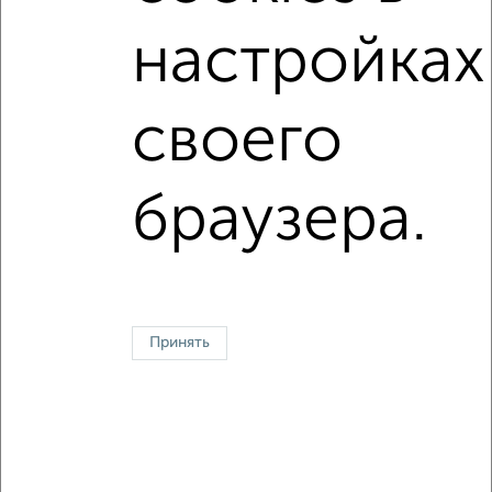
Средняя цена за м2:
128041
руб.
настройках
Площадь: от
21
м2 до
77
м2
Средняя площадь:
46
м2
своего
Однокомнатные
Двухкомнатные
Трехкомнатные
4‑комнатные
браузера.
Квартиры студии
От застройщика
Без посредников
Вторичное жилье
В новостройке
В строящемся доме
В новом доме
Контакты
Политика конфиденциальности
Пользовательское соглашение
Орехово-Зуево, улица Ленина 97
© 2015–2026
Сайт-доска объявлений недвижимости
О проекте
Принять
Реклама на портале
Новости
Статьи
Блог
Риэлторы
Агентства
Застройщики
Ипотечный калькулятор
Консультации по недвижимости
Разместить объявление
Скачать приложение
Соцсети (vk.com | t.me | dzen.ru)