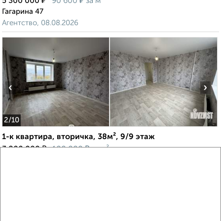
₽
₽
5 300 000
90 600
за м²
Гагарина 47
Агентство, 08.08.2026
‹
›
2
/10
1-к квартира, вторичка, 38м², 9/9 этаж
₽
₽
3 800 000
100 000
за м²
мкр. Крутое, Ленина 125
Агентство, 28.07.2026