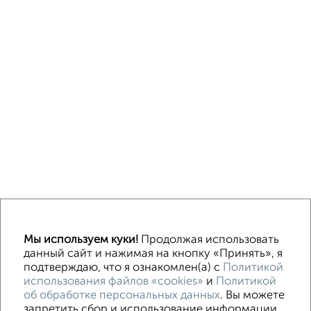
Однокомнатные
Двухкомнатные
3‑комнатные
Квартиры студии
Мы используем куки!
Продолжая использовать
Без посредников
На длительный срок
На сутки
Без мебели
данный сайт и нажимая на кнопку «Принять», я
подтверждаю, что я ознакомлен(а) с
Политикой
использования файлов «cookies»
и
Политикой
Контакты
Политика конфиденциальности
об обработке персональных данных
. Вы можете
Пользовательское соглашение
Орехово-Зуево, улица Ленина 97
запретить сбор и использование информации