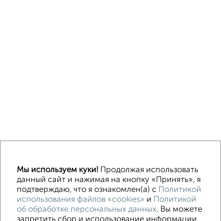
Однокомнатные
Двухкомнатные
3‑комнатные
Квартиры студии
Мы используем куки!
Продолжая использовать
Без посредников
На длительный срок
На сутки
Без мебели
данный сайт и нажимая на кнопку «Принять», я
подтверждаю, что я ознакомлен(а) с
Политикой
использования файлов «cookies»
и
Политикой
Контакты
Политика конфиденциальности
об обработке персональных данных
. Вы можете
Пользовательское соглашение
Орехово-Зуево, улица Ленина 97
запретить сбор и использование информации