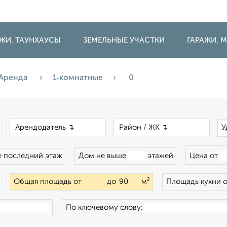
ДЖИ, ТАУНХАУСЫ
ЗЕМЕЛЬНЫЕ УЧАСТКИ
ГАРАЖИ,
Аренда
1‑комнатные
0
×
×
×
У
 последний этаж
Дом не выше
этажей
Цена от
×
Общая площадь от
до
м²
Площадь кухни 
По ключевому слову: