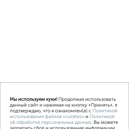
Однокомнатные
Двухкомнатные
3‑комнатные
Квартиры студии
Мы используем куки!
Продолжая использовать
Без посредников
На длительный срок
На сутки
Без мебели
данный сайт и нажимая на кнопку «Принять», я
подтверждаю, что я ознакомлен(а) с
Политикой
использования файлов «cookies»
и
Политикой
Контакты
Политика конфиденциальности
об обработке персональных данных
. Вы можете
Пользовательское соглашение
Орехово-Зуево, улица Ленина 97
запретить сбор и использование информации