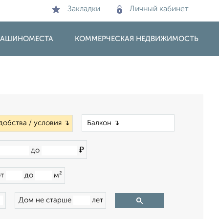
Закладки
Личный кабинет
 МАШИНОМЕСТА
КОММЕРЧЕСКАЯ НЕДВИЖИМОСТЬ
×
добства / условия ↴
₽
до
от
до
м²
Дом не старше
лет