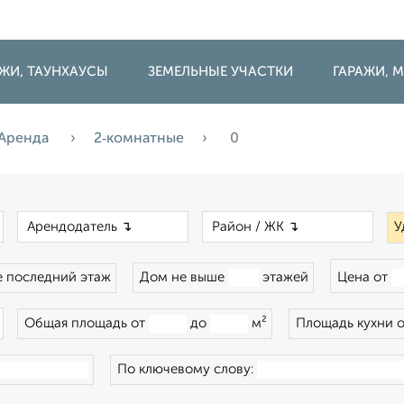
ДЖИ, ТАУНХАУСЫ
ЗЕМЕЛЬНЫЕ УЧАСТКИ
ГАРАЖИ,
Аренда
2‑комнатные
0
×
×
×
У
 последний этаж
Дом не выше
этажей
Цена от
×
Общая площадь от
до
м²
Площадь кухни 
По ключевому слову: