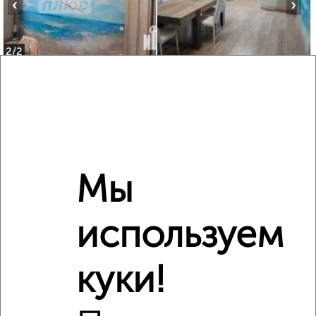
‹
›
2
/2
3-к квартира, вторичка, 122м², 1/5 этаж
₽
₽
12 300 000
101 000
за м²
мкр. Холодильник, Кирова 44
Агентство, 08.08.2026
Мы
‹
›
используем
2
/2
куки!
2-к квартира, вторичка, 51м², 5/5 этаж
₽
₽
5 500 000
107 900
за м²