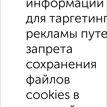
информации
мессенджере, это безопасно и бесплатно.
Для покупки квартиры доступна ипотека от крупнейших
для таргетин
банков России: СберБанк, ВТБ, Альфа-Банк,
Россельхозбанк, Совкомбанк, Т-Банк, Росбанк, Почта
Банк на сумму от 400 000 до 120 000 000 рублей сроком
рекламы пут
до 30 лет.
Сайт работает во многих городах России.
запрета
Сколько стоит купить студию квартиру в Подмосковье,
Орехово-Зуево?
сохранения
Цена недвижимости: мин. от
2599000
руб. до макс.
12300000
руб.
файлов
Средняя цена:
5654900
руб.
Цена за м2: от
72194
руб. до
100819
руб.
cookies в
Средняя цена за м2:
95845
руб.
Площадь: от
36
м2 до
122
м2