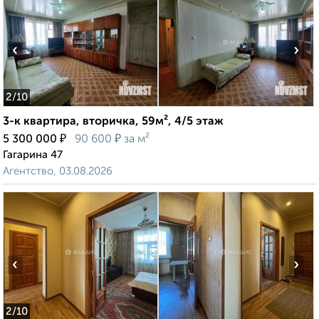
‹
›
2
/10
3-к квартира, вторичка, 59м², 4/5 этаж
₽
₽
5 300 000
90 600
за м²
Гагарина 47
Агентство, 03.08.2026
‹
›
2
/10