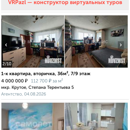
VRPazl — конструктор виртуальных туров
‹
›
2
/10
1-к квартира, вторичка, 36м², 7/9 этаж
₽
₽
4 000 000
112 700
за м²
мкр. Крутое, Степана Терентьева 5
Агентство, 04.08.2026