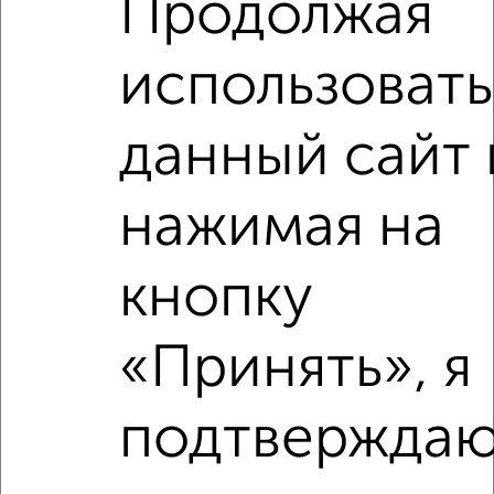
Продолжая
проезд Лермонтова 14
Агентство, 07.08.2026
использовать
данный сайт 
‹
›
нажимая на
2
/2
кнопку
2-к квартира, вторичка, 46м², 2/4 этаж
₽
₽
3 800 000
82 700
за м²
«Принять», я
Пушкина 6
Агентство, 03.08.2026
подтверждаю