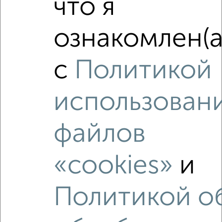
что я
‹
›
ознакомлен(а
2
/1
с
Политикой
3-к квартира, вторичка, 67м², 5/9 этаж
₽
₽
5 800 000
86 600
за м²
Ленина 56
использован
Агентство, 05.08.2026
файлов
«cookies»
и
‹
›
Политикой о
2
/1
3-к квартира, вторичка, 63м², 9/9 этаж