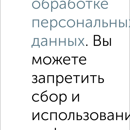
обработке
₽
₽
6 000 000
95 300
за м²
проезд Галочкина 8
Агентство, 08.08.2026
персональны
данных
. Вы
Как купить студию квартиру, в кирпичном доме в
Подмосковье, Орехово-Зуево на сайте Орехово-Зуево-
недвижимость?
можете
Используя удобную форму поиска с множеством
фильтров и сортировкой по параметрам, вы можете
подобрать для покупки студию квартиру, в кирпичном
запретить
доме в Подмосковье, Орехово-Зуево.
Найденные предложения: 0 объявлений, можно
сбор и
посмотреть в виде списка или на карте, с описанием,
расположением, ценой и другими подробностями.
Подберите подходящую недвижимость из предложений
использован
от собственников, риэлторов, застройщиков и агенств
недвижимости, связаться с ними можно по телефону или
написать сообщение в любом удобном для вас