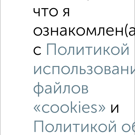
что я
‹
›
ознакомлен(а
2
/2
1-к квартира, вторичка, 30м², 5/5 этаж
с
Политикой
₽
₽
3 100 000
103 400
за м²
мкр. Воронцовско-Пролетарский, Текстильная 13
Агентство, 06.08.2026
использован
файлов
‹
›
«cookies»
и
2
/10
Политикой о
6-к квартира, вторичка, 56м², 1/9 этаж