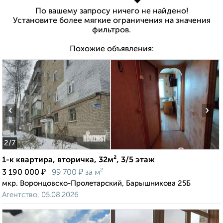
По вашему запросу ничего не найдено!
Установите более мягкие ограничения на значения
фильтров.
Похожие объявления:
‹
›
2
/7
1-к квартира, вторичка, 32м², 3/5 этаж
₽
₽
3 190 000
99 700
за м²
мкр. Воронцовско-Пролетарский, Барышникова 25Б
Агентство, 05.08.2026