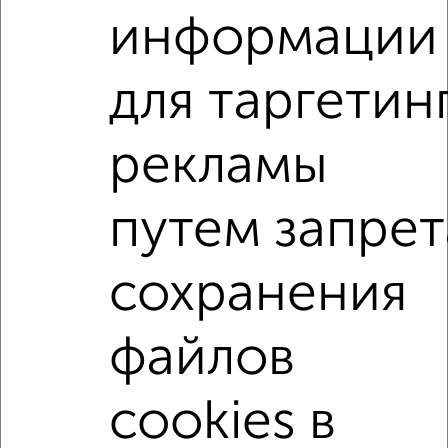
написать сообщение в любом удобном для вас
информации
мессенджере, это безопасно и бесплатно.
Для покупки квартиры доступна ипотека от крупнейших
для таргетин
банков России: СберБанк, ВТБ, Альфа-Банк,
Россельхозбанк, Совкомбанк, Т-Банк, Росбанк, Почта
Банк на сумму от 400 000 до 120 000 000 рублей сроком
рекламы
до 30 лет.
Сайт работает во многих городах России.
путем запрет
Сколько стоит купить квартиру в Подмосковье,
Орехово-Зуево?
сохранения
Цена недвижимости: мин. от
3100000
руб. до макс.
13000000
руб.
файлов
Средняя цена:
5644000
руб.
Цена за м2: от
103333
руб. до
142857
руб.
cookies в
Средняя цена за м2:
110666
руб.