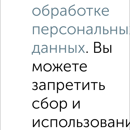
₽
₽
5 500 000
98 300
за м²
обработке
мкр. Парковский, Парковская 20
Агентство, 07.08.2026
персональны
Как купить квартиру, от застройщика, на улице проезд
Бондаренко в Подмосковье, Орехово-Зуево на сайте
данных
. Вы
Орехово-Зуево-недвижимость?
Используя удобную форму поиска с множеством
можете
фильтров и сортировкой по параметрам, вы можете
подобрать для покупки квартиру, от застройщика, на
улице проезд Бондаренко в Подмосковье, Орехово-
запретить
Зуево.
Найденные предложения: 0 объявлений, можно
сбор и
посмотреть в виде списка или на карте, с описанием,
расположением, ценой и другими подробностями.
Подберите подходящую недвижимость из предложений
использован
от собственников, риэлторов, застройщиков и агенств
недвижимости, связаться с ними можно по телефону или