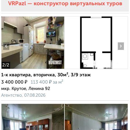
VRPazl — конструктор виртуальных туров
‹
›
2
/2
1-к квартира, вторичка, 30м², 3/9 этаж
₽
₽
3 400 000
113 400
за м²
мкр. Крутое, Ленина 92
Агентство, 07.08.2026