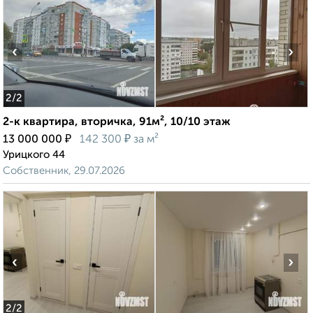
‹
›
2
/2
2-к квартира, вторичка, 91м², 10/10 этаж
₽
₽
13 000 000
142 300
за м²
Урицкого 44
Собственник, 29.07.2026
‹
›
2
/2