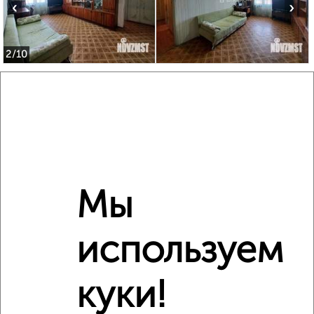
‹
›
2
/10
3-к квартира, вторичка, 59м², 4/5 этаж
₽
₽
5 300 000
90 600
за м²
Гагарина 47
Агентство, 03.08.2026
Мы
‹
›
используем
2
/2
куки!
2-к квартира, вторичка, 48м², 9/9 этаж
₽
₽
4 550 000
94 800
за м²